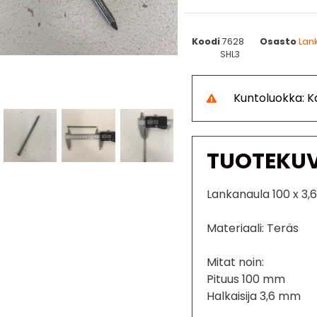
Koodi
7628
Osasto
Lan
SHL3
Kuntoluokka: 
TUOTEKU
Lankanaula 100 x 3,6
Materiaali: Teräs
Mitat noin:
Pituus 100 mm
Halkaisija 3,6 mm