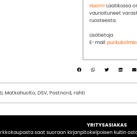
Huom!
Laatikossa on
vaurioituneet varast
ruosteesta.
Lisätietoja
E-mail:
purkukolmio
ti, Matkahuolto, DSV, Postnord, rahti
YRITYSASIAKAS
rkkokaupasta saat suoraan kirjanpitokelpoisen kuitin ost