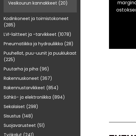
marginaa
Vesikourun kannakkeet
(20)
ostokse
Kodinkoneet ja toimistokoneet
(285)
LVI-laitteet ja -tarvikkeet
(1078)
Pneumatiikka ja hydrauliikka
(28)
Puuhellat, puu-uunit ja puukiukaat
(225)
Puutarha ja piha
(96)
Rakennuskoneet
(367)
Rakennustarvikkeet
(854)
Sähkö- ja elektroniikka
(894)
Sekalaiset
(298)
Sisustus
(148)
Suojavarusteet
(51)
Työkalut
(241)