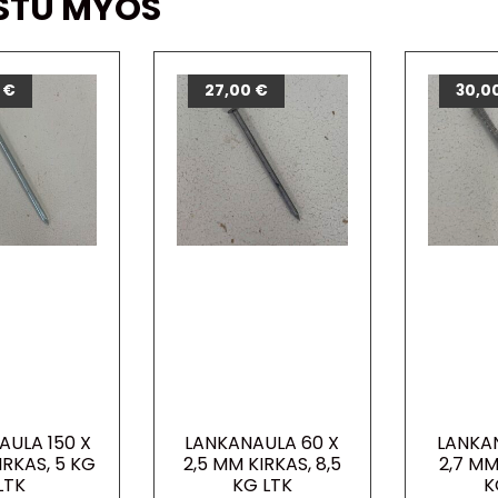
STU MYÖS
0
€
27,00
€
30,0
AULA 150 X
LANKANAULA 60 X
LANKA
IRKAS, 5 KG
2,5 MM KIRKAS, 8,5
2,7 MM
LTK
KG LTK
K