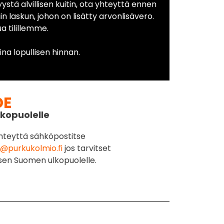
yystä alvillisen kuitin, ota yhteyttä ennen
in laskun, johon on lisätty arvonlisävero.
 tilillemme.
na lopullisen hinnan.
DE
kopuolelle
hteyttä sähköpostitse
@purkukolmio.fi
jos tarvitset
sen Suomen ulkopuolelle.