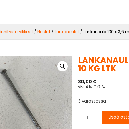
iinnitystarvikkeet
/
Naulat
/
Lankanaulat
/ Lankanaula 100 x 3,6 mm
LANKANAULA
10 KG LTK
30,00
€
sis. Alv 0.0 %
3 varastossa
Lisää ost