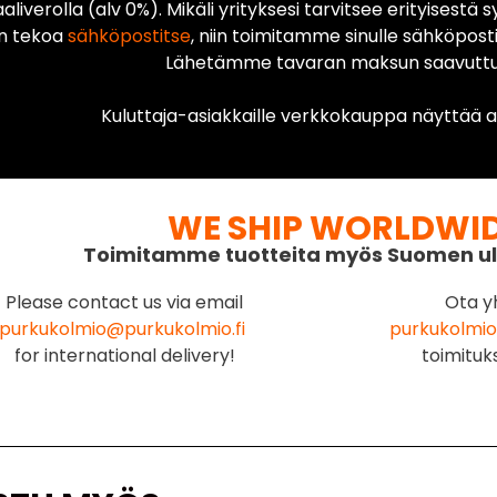
liverolla (alv 0%). Mikäli yrityksesi tarvitsee erityisestä s
n tekoa
sähköpostitse
, niin toimitamme sinulle sähköposti
Lähetämme tavaran maksun saavuttua
Kuluttaja-asiakkaille verkkokauppa näyttää ai
WE SHIP WORLDWI
Toimitamme tuotteita myös Suomen ul
Please contact us via email
Ota y
purkukolmio@purkukolmio.fi
purkukolmio
for international delivery!
toimituk