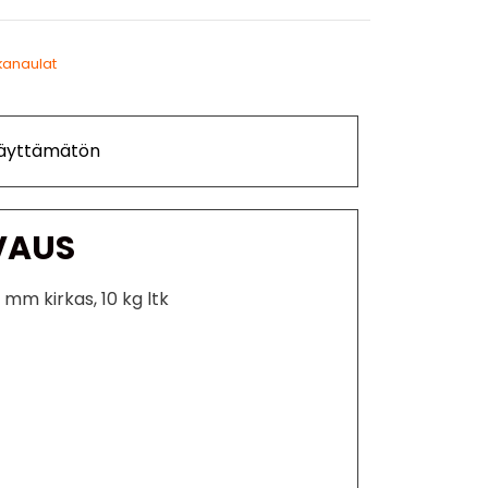
kanaulat
Käyttämätön
VAUS
 mm kirkas, 10 kg ltk