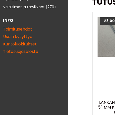
TUTU
Valaisimet ja tarvikkeet
(279)
INFO
28,0
Toimitusehdot
Usein kysyttyä
Kuntoluokitukset
Tietosuojaseloste
LANKAN
5,1 MM K