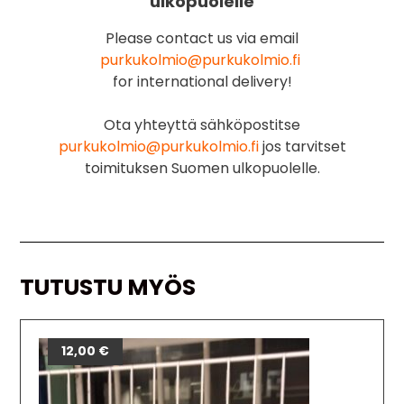
ulkopuolelle
Please contact us via email
purkukolmio@purkukolmio.fi
for international delivery!
Ota yhteyttä sähköpostitse
purkukolmio@purkukolmio.fi
jos tarvitset
toimituksen Suomen ulkopuolelle.
TUTUSTU MYÖS
12,00
€