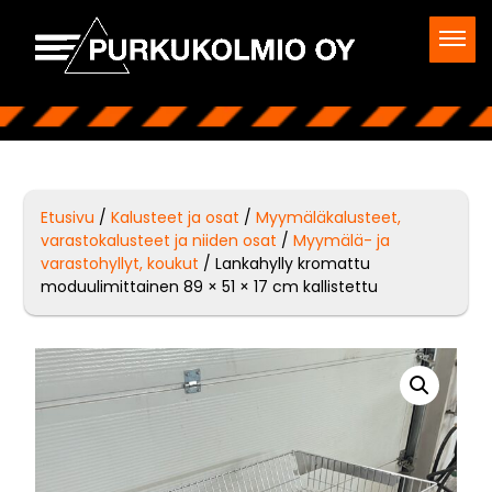
Etusivu
/
Kalusteet ja osat
/
Myymäläkalusteet,
varastokalusteet ja niiden osat
/
Myymälä- ja
varastohyllyt, koukut
/ Lankahylly kromattu
moduulimittainen 89 × 51 × 17 cm kallistettu