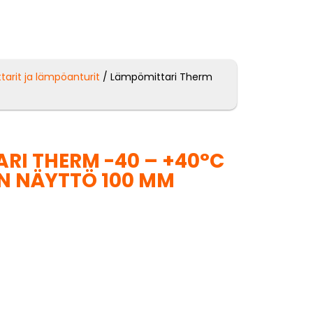
arit ja lämpöanturit
/ Lämpömittari Therm
RI THERM -40 – +40°C
N NÄYTTÖ 100 MM