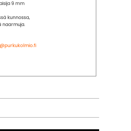
aisija 9 mm
sä kunnossa,
iä naarmuja.
@purkukolmio.fi