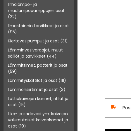
Ilmalämpö- ja
maalämpöpumppujen osat
(22)
Ilmastoinnin tarvikkeet ja osat
(95)
Kiertovesipumput ja osat
(31)
Lämminvesivaraajat, muut
säiliöt ja tarvikkeet
(44)
Lämmittimet, patterit ja osat
(59)
Lämmityskattilat ja osat
(111)
Lämmönsiirtimet ja osat
(3)
Lattiakaivojen kannet, ritilät ja
osat
(15)
Pos
Lika- ja sadevesi ym. kaivojen
valurautaiset kaivonkannet ja
osat
(19)