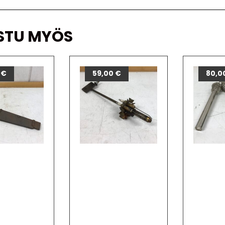
STU MYÖS
0
€
59,00
€
80,0