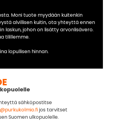
osta. Moni tuote myydään kuitenkin
yystä alvillisen kuitin, ota yhteyttä ennen
in laskun, johon on lisätty arvonlisävero.
 tilillemme.
na lopullisen hinnan.
DE
kopuolelle
hteyttä sähköpostitse
@purkukolmio.fi
jos tarvitset
sen Suomen ulkopuolelle.