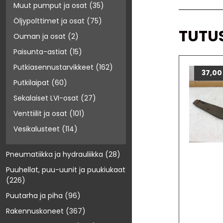
Muut pumput ja osat
(35)
Öljypolttimet ja osat
(75)
TUTU
Ouman ja osat
(2)
Paisunta-astiat
(15)
Putkiasennustarvikkeet
(162)
37,0
Putkilaipat
(60)
Sekalaiset LVI-osat
(27)
Venttiilit ja osat
(101)
Vesikalusteet
(114)
Pneumatiikka ja hydrauliikka
(28)
Puuhellat, puu-uunit ja puukiukaat
(226)
Puutarha ja piha
(96)
Rakennuskoneet
(367)