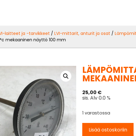
VI-laitteet ja -tarvikkeet
/
LVI-mittarit, anturit ja osat
/
Lämpömitt
°c mekaaninen näyttö 100 mm
LÄMPÖMITTA
MEKAANINE
25,00
€
sis. Alv 0.0 %
1 varastossa
Lisää ostoskoriin