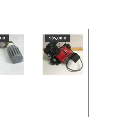
0
€
985,00
€