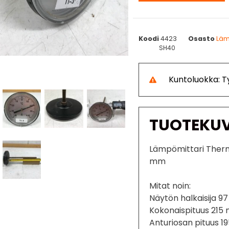
Koodi
4423
Osasto
Läm
SH40
Kuntoluokka: 
TUOTEKU
Lämpömittari Ther
mm
Mitat noin:
Näytön halkaisija 
Kokonaispituus 215
Anturiosan pituus 