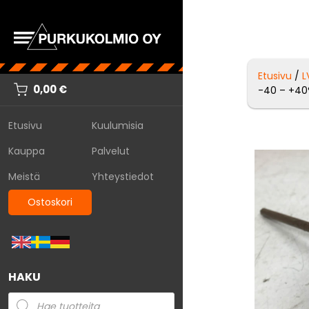
Etusivu
/
L
0,00
€
-40 – +40
Etusivu
Kuulumisia
Kauppa
Palvelut
Meistä
Yhteystiedot
Ostoskori
HAKU