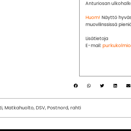
Anturiosan ulkohalk
Huom!
Näyttö hyväs
muovilinssissä pien
Lisätietoja
E-mail:
purkukolmio
ti, Matkahuolto, DSV, Postnord, rahti