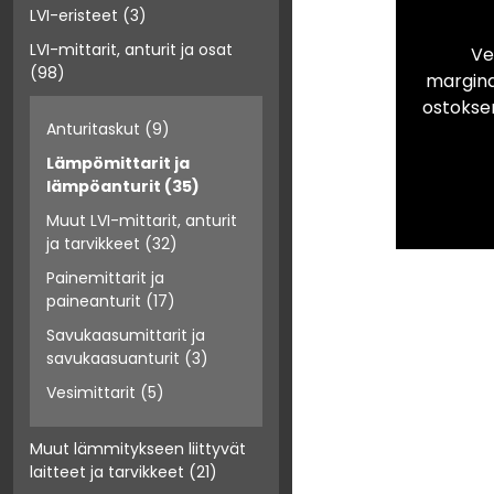
LVI-eristeet
(3)
LVI-mittarit, anturit ja osat
Ve
(98)
marginaa
ostokse
Anturitaskut
(9)
Lämpömittarit ja
lämpöanturit
(35)
Muut LVI-mittarit, anturit
ja tarvikkeet
(32)
Painemittarit ja
paineanturit
(17)
Savukaasumittarit ja
savukaasuanturit
(3)
Vesimittarit
(5)
Muut lämmitykseen liittyvät
laitteet ja tarvikkeet
(21)