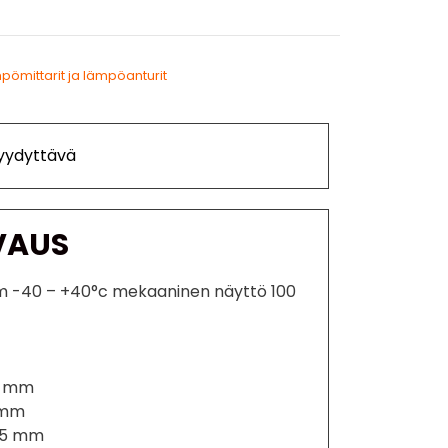
pömittarit ja lämpöanturit
Tyydyttävä
VAUS
m -40 – +40°c mekaaninen näyttö 100
97 mm
 mm
195 mm