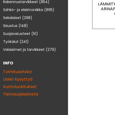
Rakennustarvikkeet
(854)
LÄMMIT
ARINA
Sähkö- ja elektroniikka
(895)
Sekalaiset
(298)
Sisustus
(148)
Suojavarusteet
(51)
Työkalut
(241)
Valaisimet ja tarvikkeet
(279)
INFO
Toimitusehdot
Usein kysyttyä
Kuntoluokitukset
Tietosuojaseloste