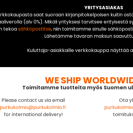
YRITYSASIAKAS
rkkokaupasta saat suoraan kirjanpitokelpoisen kuitin ost
liverolla (alv 0%). Mikäli yrityksesi tarvitsee erityisestä s
n tekoa
sähköpostitse
, niin toimitamme sinulle sähköposti
Lähetämme tavaran maksun saavuttua
Kuluttaja-asiakkaille verkkokauppa näyttää ai
WE SHIP WORLDWI
Toimitamme tuotteita myös Suomen ul
Please contact us via email
Ota y
purkukolmio@purkukolmio.fi
purkukolmio
for international delivery!
toimituk