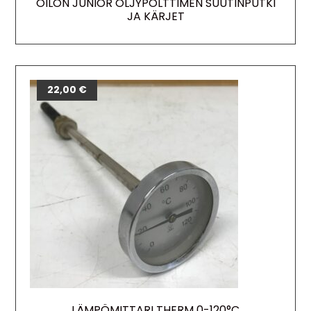
OILON JUNIOR ÖLJYPOLTTIMEN SUUTINPUTKI
JA KÄRJET
22,00
€
LÄMPÖMITTARI THERM 0-120°C