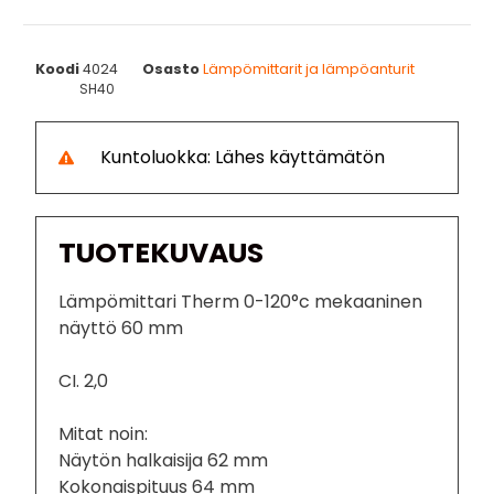
Koodi
4024
Osasto
Lämpömittarit ja lämpöanturit
SH40
Kuntoluokka: Lähes käyttämätön
TUOTEKUVAUS
Lämpömittari Therm 0-120°c mekaaninen
näyttö 60 mm
CI. 2,0
Mitat noin:
Näytön halkaisija 62 mm
Kokonaispituus 64 mm