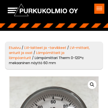
Etusivu
/
LVI-laitteet ja -tarvikkeet
/
LVI-mittarit,
anturit ja osat
/
Lämpömittarit ja
lämpöanturit
/ Lämpömittari Therm 0-120°c
mekaaninen näyttö 60 mm