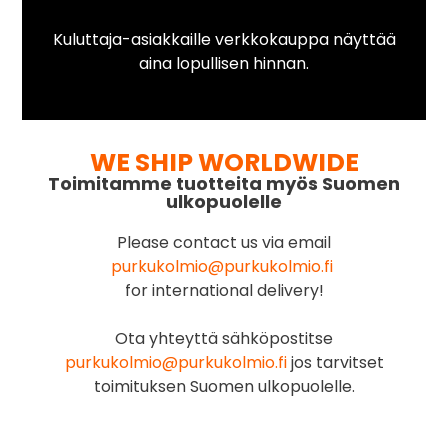
Kuluttaja-asiakkaille verkkokauppa näyttää
aina lopullisen hinnan.
WE SHIP WORLDWIDE
Toimitamme tuotteita myös Suomen
ulkopuolelle
Please contact us via email
purkukolmio@purkukolmio.fi
for international delivery!
Ota yhteyttä sähköpostitse
purkukolmio@purkukolmio.fi
jos tarvitset
toimituksen Suomen ulkopuolelle.