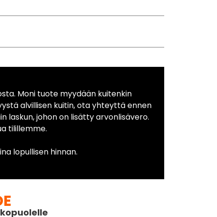
osta. Moni tuote myydään kuitenkin
yystä alvillisen kuitin, ota yhteyttä ennen
in laskun, johon on lisätty arvonlisävero.
 tilillemme.
na lopullisen hinnan.
DE
kopuolelle