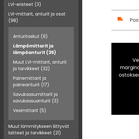
LVI-eristeet
(3)
LVI-mittarit, anturit ja osat
Pos
(98)
Anturitaskut
(9)
Lämpömittarit ja
lämpöanturit
(35)
Ve
Muut LVI-mittarit, anturit
marginaa
ja tarvikkeet
(32)
ostokse
Painemittarit ja
paineanturit
(17)
Savukaasumittarit ja
savukaasuanturit
(3)
Vesimittarit
(5)
Muut lämmitykseen liittyvät
laitteet ja tarvikkeet
(21)