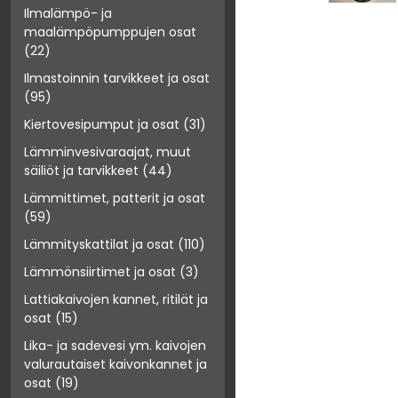
Ilmalämpö- ja
maalämpöpumppujen osat
(22)
Ilmastoinnin tarvikkeet ja osat
(95)
Kiertovesipumput ja osat
(31)
Lämminvesivaraajat, muut
säiliöt ja tarvikkeet
(44)
Lämmittimet, patterit ja osat
(59)
Lämmityskattilat ja osat
(110)
Lämmönsiirtimet ja osat
(3)
Lattiakaivojen kannet, ritilät ja
osat
(15)
Lika- ja sadevesi ym. kaivojen
valurautaiset kaivonkannet ja
osat
(19)