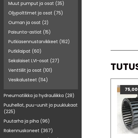
Muut pumput ja osat
(35)
Öljypolttimet ja osat
(75)
Ouman ja osat
(2)
Paisunta-astiat
(15)
Putkiasennustarvikkeet
(162)
Putkilaipat
(60)
Sekalaiset LVI-osat
(27)
TUTU
Venttiilit ja osat
(101)
Vesikalusteet
(114)
75,0
Pneumatiikka ja hydrauliikka
(28)
Puuhellat, puu-uunit ja puukiukaat
(225)
Puutarha ja piha
(96)
Rakennuskoneet
(367)