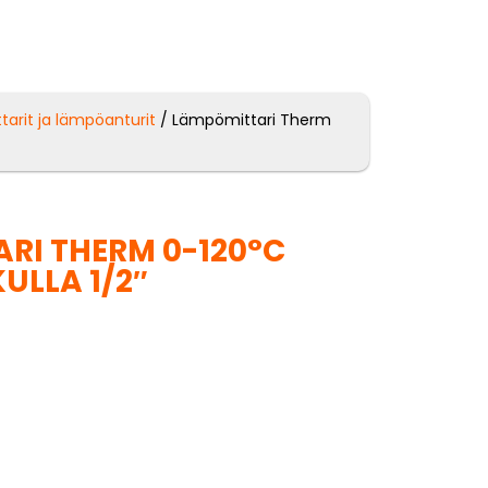
arit ja lämpöanturit
/ Lämpömittari Therm
RI THERM 0-120°C
ULLA 1/2″