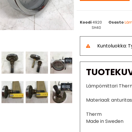
Koodi
4920
Osasto
Läm
SH40
Kuntoluokka: 
TUOTEKU
Lämpömittari Therm
Materiaali: anturita
Therm
Made in Sweden