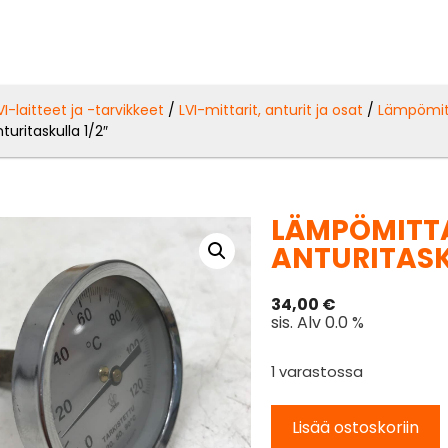
VI-laitteet ja -tarvikkeet
/
LVI-mittarit, anturit ja osat
/
Lämpömitt
turitaskulla 1/2″
LÄMPÖMITTA
ANTURITASK
34,00
€
sis. Alv 0.0 %
1 varastossa
Lisää ostoskoriin