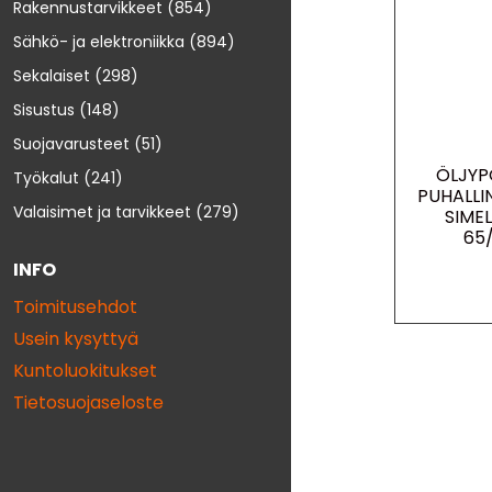
Rakennustarvikkeet
(854)
Sähkö- ja elektroniikka
(894)
Sekalaiset
(298)
Sisustus
(148)
Suojavarusteet
(51)
ÖLJYP
Työkalut
(241)
PUHALL
Valaisimet ja tarvikkeet
(279)
SIMEL
65
INFO
Toimitusehdot
Usein kysyttyä
Kuntoluokitukset
Tietosuojaseloste