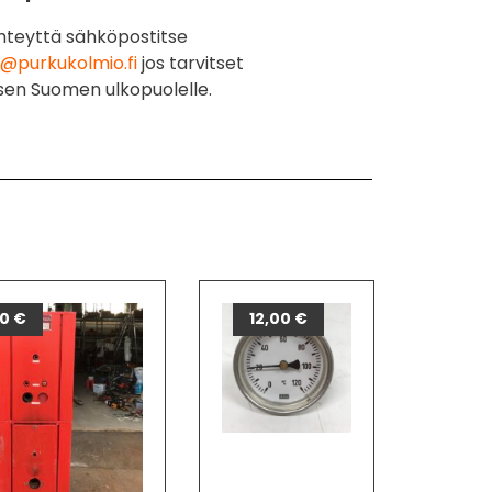
hteyttä sähköpostitse
@purkukolmio.fi
jos tarvitset
sen Suomen ulkopuolelle.
00
€
12,00
€