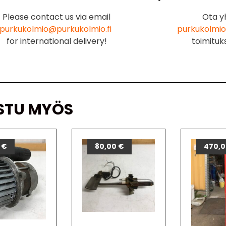
Please contact us via email
Ota y
purkukolmio@purkukolmio.fi
purkukolmio
for international delivery!
toimituk
STU MYÖS
0
€
80,00
€
470,