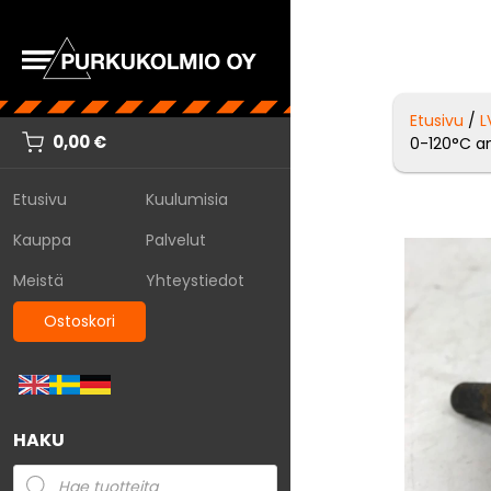
Etusivu
/
L
0,00
€
0-120°C an
Etusivu
Kuulumisia
Kauppa
Palvelut
Meistä
Yhteystiedot
Ostoskori
HAKU