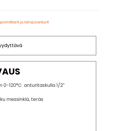
pömittarit ja lämpöanturit
Tyydyttävä
VAUS
 0-120°C anturitaskulla 1/2″
sku messinkiä, teräs