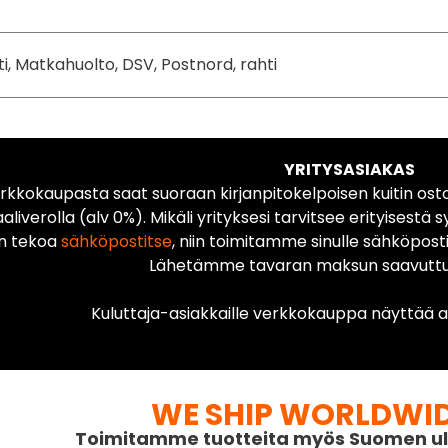
ti, Matkahuolto, DSV, Postnord, rahti
YRITYSASIAKAS
rkkokaupasta saat suoraan kirjanpitokelpoisen kuitin ost
liverolla (alv 0%). Mikäli yrityksesi tarvitsee erityisestä s
n tekoa
sähköpostitse
, niin toimitamme sinulle sähköposti
Lähetämme tavaran maksun saavuttua
Kuluttaja-asiakkaille verkkokauppa näyttää ai
WE SHIP WORLDWI
Toimitamme tuotteita myös Suomen ul