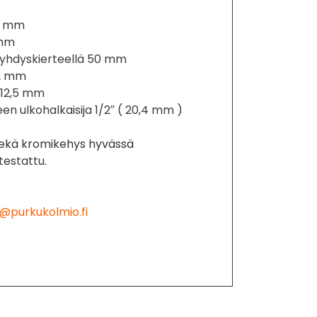
66 mm
 mm
 yhdyskierteellä 50 mm
32 mm
 12,5 mm
een ulkohalkaisija 1/2″ ( 20,4 mm )
 sekä kromikehys hyvässä
testattu.
@purkukolmio.fi