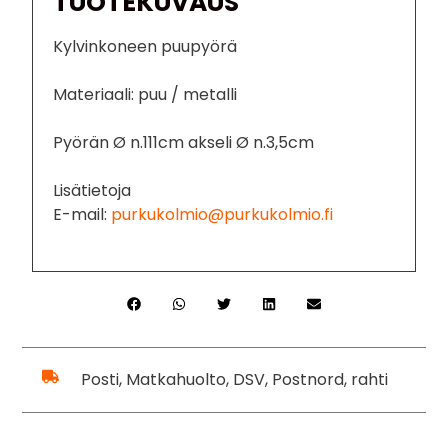
TUOTEKUVAUS
Kylvinkoneen puupyörä
Materiaali: puu / metalli
Pyörän Ø n.111cm akseli Ø n.3,5cm
Lisätietoja
E-mail:
purkukolmio@purkukolmio.fi
Posti, Matkahuolto, DSV, Postnord, rahti