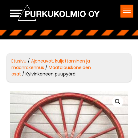
Etusivu
/
Ajoneuvot, kuljettaminen ja
maanrakennus
/
Maatalouskoneiden
osat
/ Kylvinkoneen puupyörä