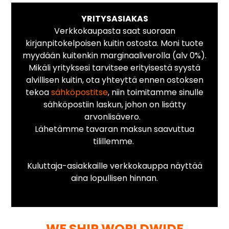
YRITYSASIAKAS
Verkkokaupasta saat suoraan
kirjanpitokelpoisen kuitin ostosta. Moni tuote
myydään kuitenkin marginaaliverolla (alv 0%).
Mikäli yrityksesi tarvitsee erityisestä syystä
alvillisen kuitin, ota yhteyttä ennen ostoksen
tekoa
sähköpostitse
, niin toimitamme sinulle
sähköpostiin laskun, johon on lisätty
arvonlisävero.
Lähetämme tavaran maksun saavuttua
tilillemme.
Kuluttaja-asiakkaille verkkokauppa näyttää
aina lopullisen hinnan.
WE SHIP WORLDWIDE