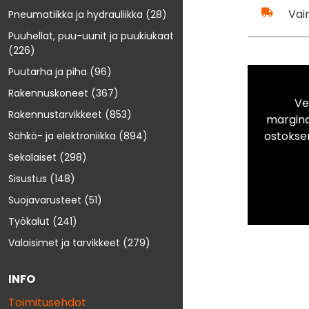
Vai
Pneumatiikka ja hydrauliikka
(28)
Puuhellat, puu-uunit ja puukiukaat
(226)
Puutarha ja piha
(96)
Rakennuskoneet
(367)
Ve
Rakennustarvikkeet
(853)
marginaa
ostokse
Sähkö- ja elektroniikka
(894)
Sekalaiset
(298)
Sisustus
(148)
Suojavarusteet
(51)
Työkalut
(241)
Valaisimet ja tarvikkeet
(279)
INFO
Toimitusehdot