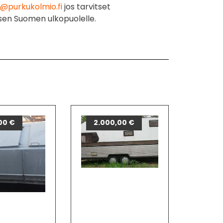
@purkukolmio.fi
jos tarvitset
sen Suomen ulkopuolelle.
00
€
2.000,00
€