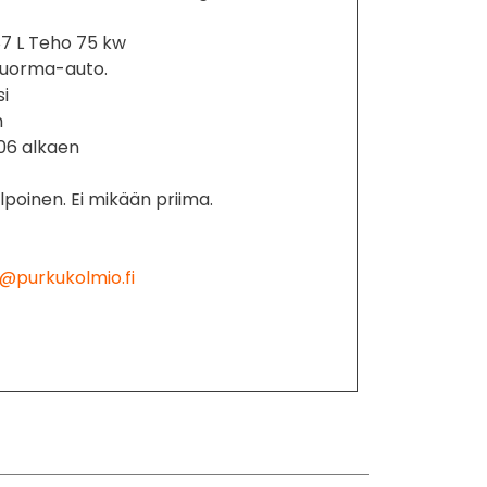
87 L Teho 75 kw
 kuorma-auto.
si
m
06 alkaen
lpoinen. Ei mikään priima.
@purkukolmio.fi