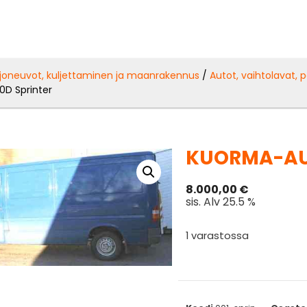
joneuvot, kuljettaminen ja maanrakennus
/
Autot, vaihtolavat, 
0D Sprinter
KUORMA-AUT
8.000,00
€
sis. Alv 25.5 %
1 varastossa