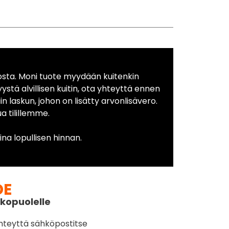
osta. Moni tuote myydään kuitenkin
yystä alvillisen kuitin, ota yhteyttä ennen
in laskun, johon on lisätty arvonlisävero.
 tilillemme.
na lopullisen hinnan.
DE
kopuolelle
hteyttä sähköpostitse