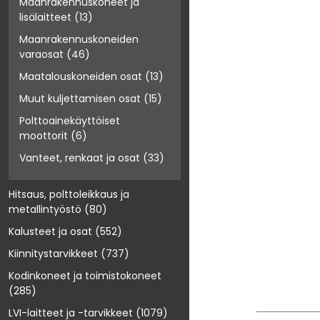
Maanrakennuskoneet ja
lisälaitteet
(13)
Maanrakennuskoneiden
varaosat
(46)
Maatalouskoneiden osat
(13)
Muut kuljettamisen osat
(15)
Polttoainekäyttöiset
moottorit
(6)
Vanteet, renkaat ja osat
(33)
Hitsaus, polttoleikkaus ja
metallintyöstö
(80)
Kalusteet ja osat
(552)
Kiinnitystarvikkeet
(737)
Kodinkoneet ja toimistokoneet
(285)
LVI-laitteet ja -tarvikkeet
(1079)