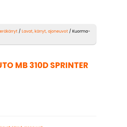
peräkärryt
/
Lavat, kärryt, ajoneuvot
/ Kuorma-
O MB 310D SPRINTER