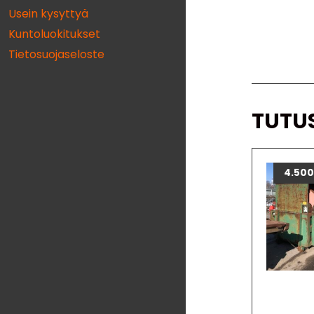
Usein kysyttyä
Kuntoluokitukset
Tietosuojaseloste
TUTU
4.50