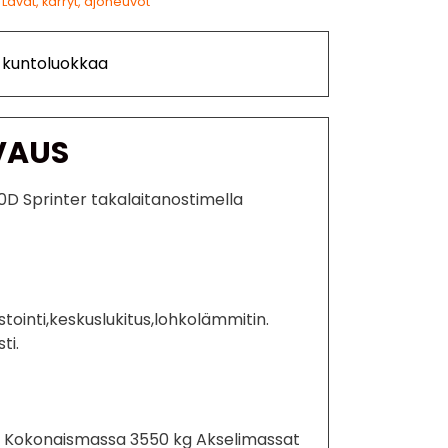
Lavat, kärryt, ajoneuvot
i kuntoluokkaa
VAUS
D Sprinter takalaitanostimella
stointi,keskuslukitus,lohkolämmitin.
ti.
Kokonaismassa 3550 kg Akselimassat