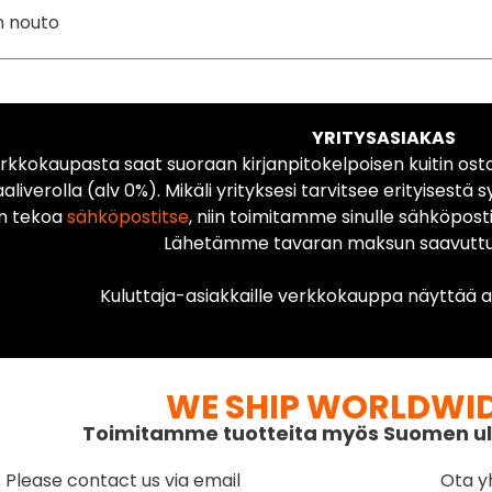
n nouto
YRITYSASIAKAS
rkkokaupasta saat suoraan kirjanpitokelpoisen kuitin ost
liverolla (alv 0%). Mikäli yrityksesi tarvitsee erityisestä s
n tekoa
sähköpostitse
, niin toimitamme sinulle sähköposti
Lähetämme tavaran maksun saavuttua
Kuluttaja-asiakkaille verkkokauppa näyttää ai
WE SHIP WORLDWI
Toimitamme tuotteita myös Suomen ul
Please contact us via email
Ota y