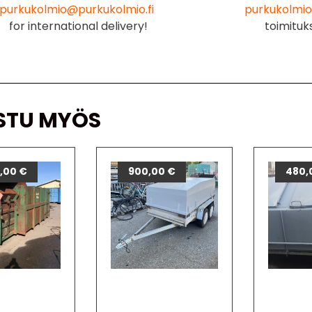
purkukolmio@purkukolmio.fi
purkukolmio
for international delivery!
toimituk
STU MYÖS
0,00
€
900,00
€
480,