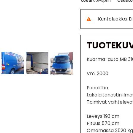
Koodi
001-sprin
Osasto
Kuntoluokka: E
TUOTEKU
Kuorma-auto MB 310
Vm. 2000
Focoliftin
takalaitanostin,ilma
Toimivat vaihtelevas
Leveys 193 cm
Pituus 570 cm
Omamassa 2520 kg 