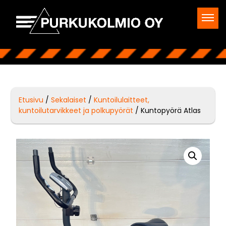
Etusivu
/
Sekalaiset
/
Kuntoilulaitteet,
kuntoilutarvikkeet ja polkupyörät
/ Kuntopyörä Atlas