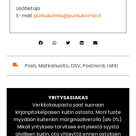
Lisätietoja
E-mail:
purkukolmio@purkukolmio.fi
Posti, Matkahuolto, DSV, Postnord, rahti
YRITYSASIAKAS
Verkkokaupasta saat suoraan
kirjanpitokelpoisen kuitin ostosta. Moni tuote
myydään kuitenkin marginaaliverolla (alv 0%).
Mikäli yrityksesi tarvitsee erityisestä syystä
alvillisen kuitin, ota yhteyttä ennen ostoksen