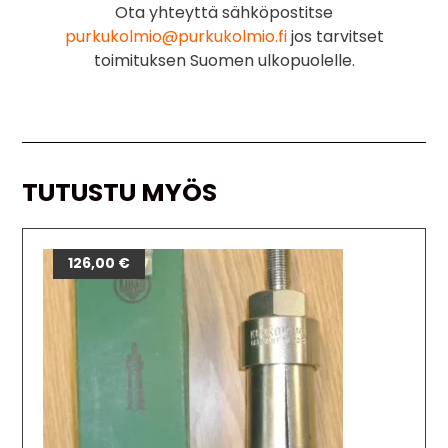
Ota yhteyttä sähköpostitse
purkukolmio@purkukolmio.fi
jos tarvitset
toimituksen Suomen ulkopuolelle.
TUTUSTU MYÖS
126,00
€