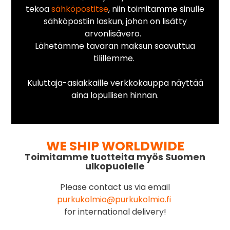
tekoa
sähköpostitse
, niin toimitamme sinulle
sähköpostiin laskun, johon on lisätty
arvonlisävero.
Lähetämme tavaran maksun saavuttua
tilillemme.
Kuluttaja-asiakkaille verkkokauppa näyttää
aina lopullisen hinnan.
WE SHIP WORLDWIDE
Toimitamme tuotteita myös Suomen
ulkopuolelle
Please contact us via email
purkukolmio@purkukolmio.fi
for international delivery!