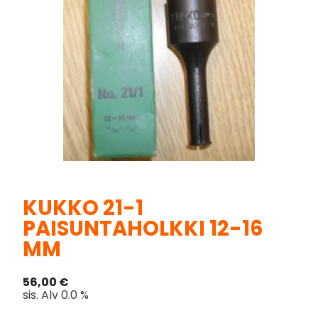
KUKKO 21-1
PAISUNTAHOLKKI 12-16
MM
56,00
€
sis. Alv 0.0 %