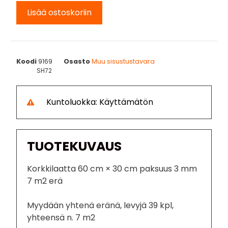
Lisää ostoskoriin
Koodi
9169
Osasto
Muu sisustustavara
SH72
Kuntoluokka: Käyttämätön
TUOTEKUVAUS
Korkkilaatta 60 cm × 30 cm paksuus 3 mm
7 m2 erä
Myydään yhtenä eränä, levyjä 39 kpl,
yhteensä n. 7 m2