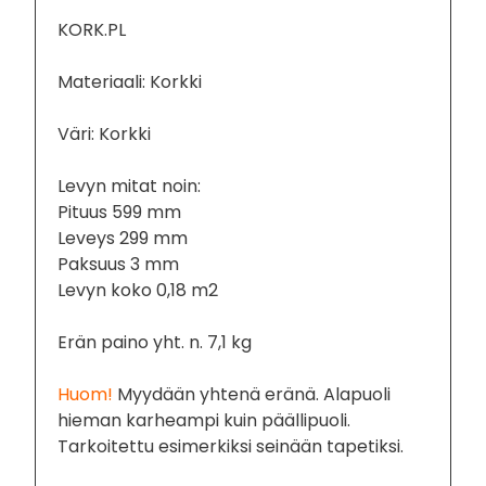
KORK.PL
Materiaali: Korkki
Väri: Korkki
Levyn mitat noin:
Pituus 599 mm
Leveys 299 mm
Paksuus 3 mm
Levyn koko 0,18 m2
Erän paino yht. n. 7,1 kg
Huom!
Myydään yhtenä eränä. Alapuoli
hieman karheampi kuin päällipuoli.
Tarkoitettu esimerkiksi seinään tapetiksi.