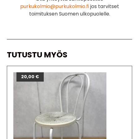
purkukolmio@purkukolmio.fi
jos tarvitset
toimituksen Suomen ulkopuolelle.
TUTUSTU MYÖS
20,00
€