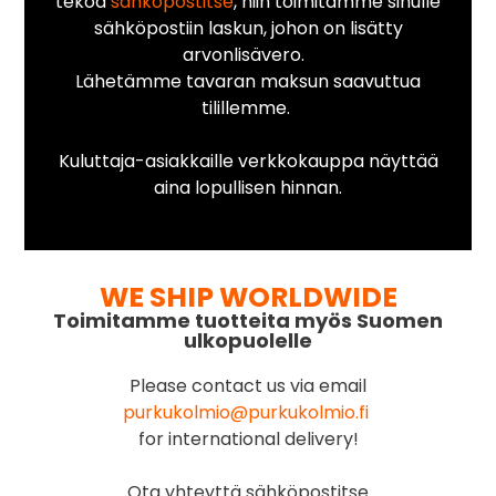
tekoa
sähköpostitse
, niin toimitamme sinulle
sähköpostiin laskun, johon on lisätty
arvonlisävero.
Lähetämme tavaran maksun saavuttua
tilillemme.
Kuluttaja-asiakkaille verkkokauppa näyttää
aina lopullisen hinnan.
WE SHIP WORLDWIDE
Toimitamme tuotteita myös Suomen
ulkopuolelle
Please contact us via email
purkukolmio@purkukolmio.fi
for international delivery!
Ota yhteyttä sähköpostitse