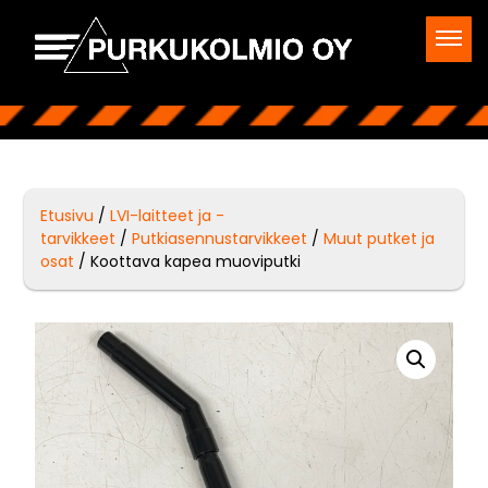
Etusivu
/
LVI-laitteet ja -
tarvikkeet
/
Putkiasennustarvikkeet
/
Muut putket ja
osat
/ Koottava kapea muoviputki