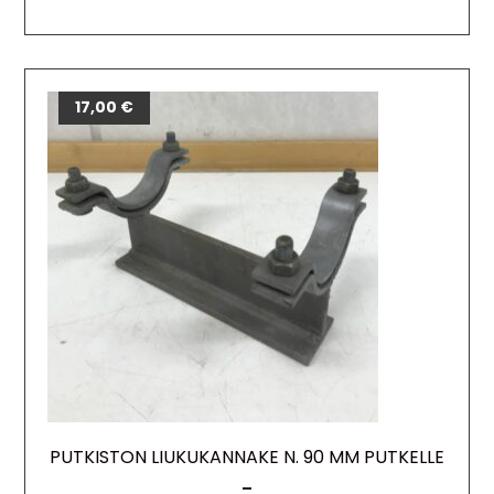
15,00
17,00
€
€
PUTKISTON LIUKUKANNAKE N. 90 MM PUTKELLE
–