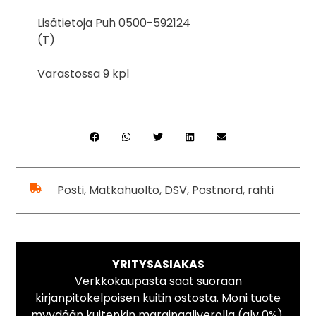
Lisätietoja Puh 0500-592124
(T)
Varastossa 9 kpl
Posti, Matkahuolto, DSV, Postnord, rahti
YRITYSASIAKAS
Verkkokaupasta saat suoraan
kirjanpitokelpoisen kuitin ostosta. Moni tuote
myydään kuitenkin marginaaliverolla (alv 0%).