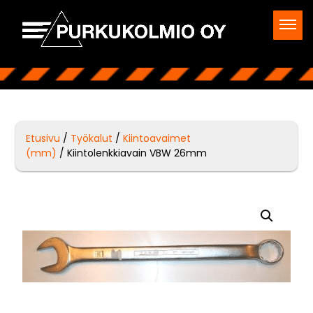
Etusivu
/
Työkalut
/
Kiintoavaimet
(mm)
/ Kiintolenkkiavain VBW 26mm