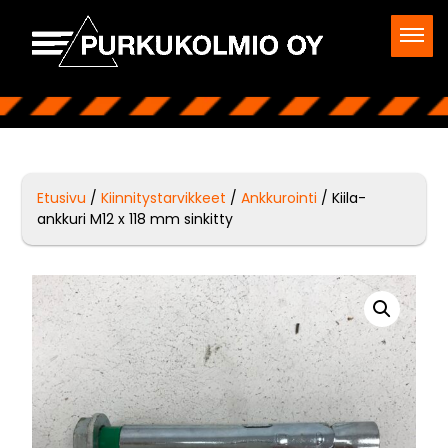
Etusivu
/
Kiinnitystarvikkeet
/
Ankkurointi
/ Kiila-
ankkuri M12 x 118 mm sinkitty