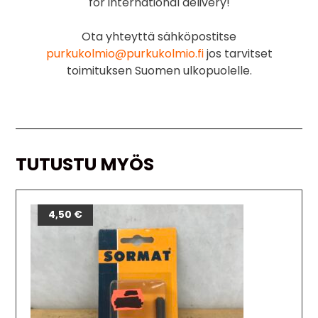
for international delivery!
Ota yhteyttä sähköpostitse
purkukolmio@purkukolmio.fi
jos tarvitset
toimituksen Suomen ulkopuolelle.
TUTUSTU MYÖS
4,50
€