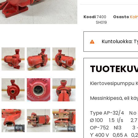
Koodi
7400
Osasto
Kol
SH019
Kuntoluokka: 
TUOTEKU
Kiertovesipumppu 
Messinkipesä, eli k
Type AP-32/4 N.o 
Ø 100 1.5 l/s 2.
OP-752 N13 3 ∼ 
ϒ 400 V 0,65 A 0,