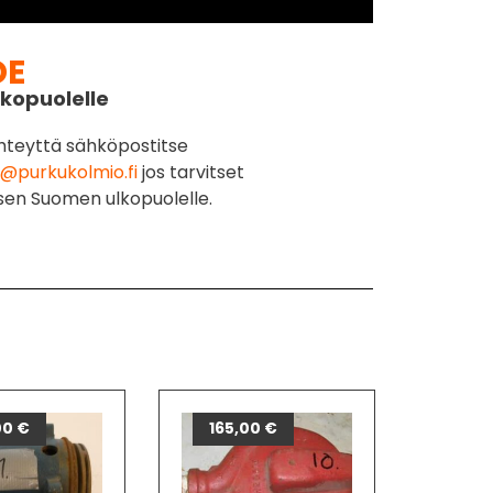
DE
kopuolelle
hteyttä sähköpostitse
@purkukolmio.fi
jos tarvitset
sen Suomen ulkopuolelle.
00
€
165,00
€