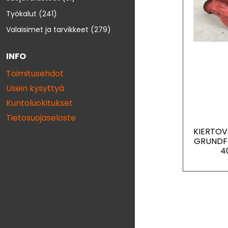
Työkalut
(241)
Valaisimet ja tarvikkeet
(279)
INFO
Toimitusehdot
Usein kysyttyä
Kuntoluokitukset
Tietosuojaseloste
KIERTO
GRUNDF
4