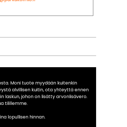
osta. Moni tuote myydään kuitenkin
yystä alvillisen kuitin, ota yhteyttä ennen
in laskun, johon on lisätty arvonlisävero.
 tilillemme.
na lopullisen hinnan.