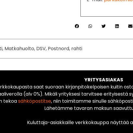
ti, Matkahuolto, DSV, Postnord, rahti
YRITYSASIAKAS
rkkokaupasta saat suoraan kirjanpitokelpoisen kuitin ost
liverolla (alv 0%). Mikäli yrityksesi tarvitsee erityisestä s
n tekoa
sähköpostitse
, niin toimitamme sinulle sähköposti
Lähetämme tavaran maksun saavuttua
Kuluttaja-asiakkaille verkkokauppa näyttää ai