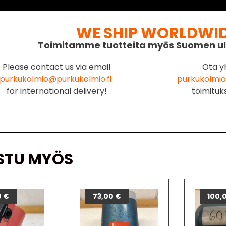
WE SHIP WORLDWI
Toimitamme tuotteita myös Suomen ul
Please contact us via email
Ota y
purkukolmio@purkukolmio.fi
purkukolmio
for international delivery!
toimituk
STU MYÖS
0
€
73,00
€
100,