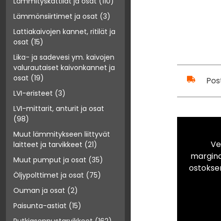
Lämmityskattilat ja osat
(110)
Lämmönsiirtimet ja osat
(3)
Lattiakaivojen kannet, ritilät ja
osat
(15)
Lika- ja sadevesi ym. kaivojen
valurautaiset kaivonkannet ja
osat
(19)
Pos
LVI-eristeet
(3)
LVI-mittarit, anturit ja osat
(98)
Muut lämmitykseen liittyvät
Ve
laitteet ja tarvikkeet
(21)
marginaa
Muut pumput ja osat
(35)
ostokse
Öljypolttimet ja osat
(75)
Ouman ja osat
(2)
Paisunta-astiat
(15)