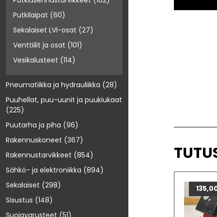
Putkiasennustarvikkeet
(162)
Putkilaipat
(60)
Sekalaiset LVI-osat
(27)
Venttiilit ja osat
(101)
Vesikalusteet
(114)
Pneumatiikka ja hydrauliikka
(28)
Puuhellat, puu-uunit ja puukiukaat
(225)
Puutarha ja piha
(96)
Rakennuskoneet
(367)
TUTU
Rakennustarvikkeet
(854)
Sähkö- ja elektroniikka
(894)
Sekalaiset
(298)
135,0
Sisustus
(148)
Suojavarusteet
(51)