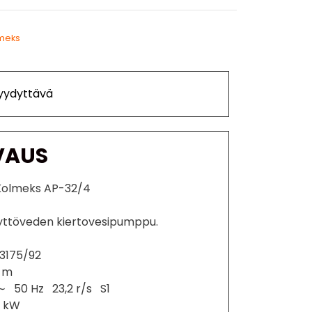
meks
Tyydyttävä
VAUS
Kolmeks AP-32/4
äyttöveden kiertovesipumppu.
3175/92
7 m
50 Hz 23,2 r/s S1
2 kW