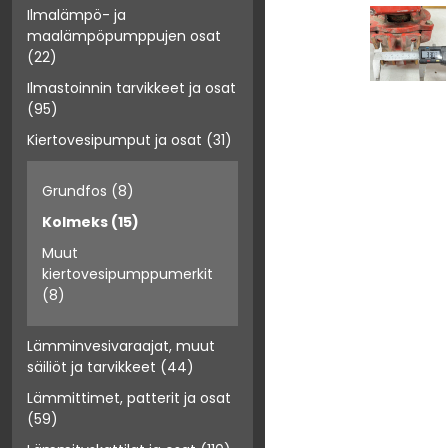
Ilmalämpö- ja
maalämpöpumppujen osat
(22)
Ilmastoinnin tarvikkeet ja osat
(95)
Kiertovesipumput ja osat
(31)
Grundfos
(8)
Kolmeks
(15)
Muut
kiertovesipumppumerkit
(8)
Lämminvesivaraajat, muut
säiliöt ja tarvikkeet
(44)
Lämmittimet, patterit ja osat
(59)