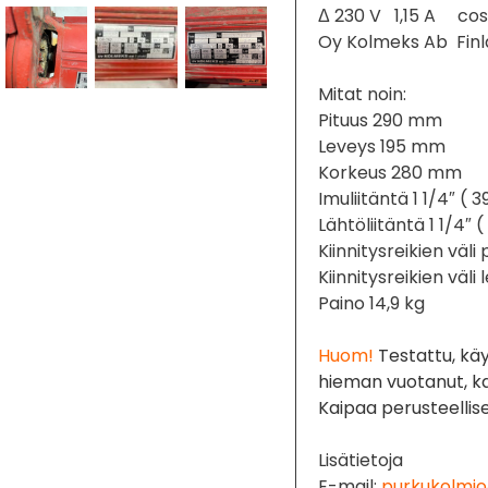
Δ 230 V 1,15 A cos 
Oy Kolmeks Ab Fin
Mitat noin:
Pituus 290 mm
Leveys 195 mm
Korkeus 280 mm
Imuliitäntä 1 1/4″ ( 
Lähtöliitäntä 1 1/4″ 
Kiinnitysreikien vä
Kiinnitysreikien vä
Paino 14,9 kg
Huom!
Testattu, käy n
hieman vuotanut, ka
Kaipaa perusteellis
Lisätietoja
E-mail:
purkukolmio