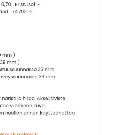
0,70 Erist, Isol F
land 7479206
39 mm )
( 39 mm )
li pituussuunnassa 33 mm
li leveyssuunnassa 33 mm
ätisti ja hiljaa. Akselitiiviste
tso viimeinen kuva.
en huollon ennen käyttöönottoa.
@purkukolmio.fi