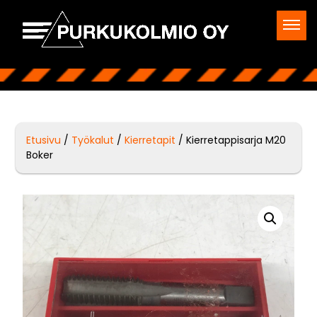
Etusivu
/
Työkalut
/
Kierretapit
/ Kierretappisarja M20
Boker