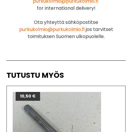
purkukolmio@purkukolmio.fi
for international delivery!
Ota yhteyttä sähköpostitse
purkukolmio@purkukolmio.fi
jos tarvitset
toimituksen Suomen ulkopuolelle.
TUTUSTU MYÖS
10,50
€