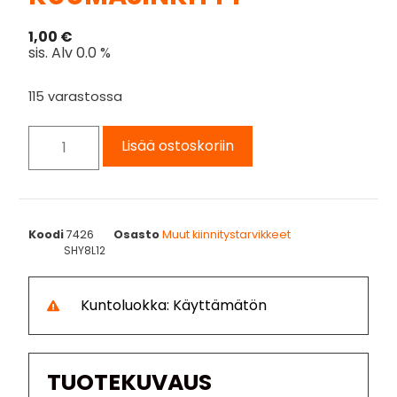
1,00
€
sis. Alv 0.0 %
115 varastossa
Lisää ostoskoriin
Koodi
7426
Osasto
Muut kiinnitystarvikkeet
SHY8L12
Kuntoluokka: Käyttämätön
TUOTEKUVAUS