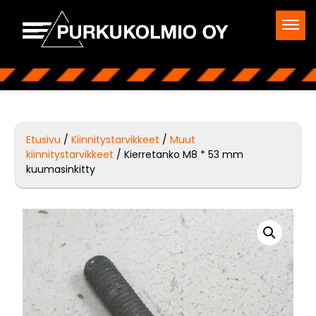
Etusivu
/
Kiinnitystarvikkeet
/
Muut
kiinnitystarvikkeet
/ Kierretanko M8 * 53 mm
kuumasinkitty