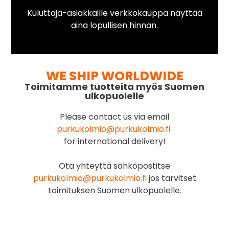
Kuluttaja-asiakkaille verkkokauppa näyttää
aina lopullisen hinnan.
WE SHIP WORLDWIDE
Toimitamme tuotteita myös Suomen
ulkopuolelle
Please contact us via email
purkukolmio@purkukolmio.fi
for international delivery!
Ota yhteyttä sähköpostitse
purkukolmio@purkukolmio.fi
jos tarvitset
toimituksen Suomen ulkopuolelle.