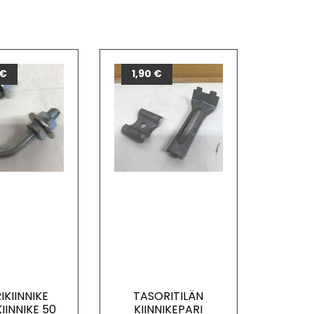
€
1,90
€
IKIINNIKE
TASORITILÄN
IINNIKE 50
KIINNIKEPARI