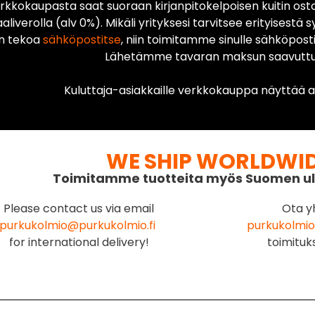
rkkokaupasta saat suoraan kirjanpitokelpoisen kuitin ost
liverolla (alv 0%). Mikäli yrityksesi tarvitsee erityisestä s
n tekoa
sähköpostitse
, niin toimitamme sinulle sähköposti
Lähetämme tavaran maksun saavuttua
Kuluttaja-asiakkaille verkkokauppa näyttää ai
WE SHIP WORLDWI
Toimitamme tuotteita myös Suomen ul
Please contact us via email
Ota y
purkukolmio@purkukolmio.fi
purkukolmio
for international delivery!
toimituk