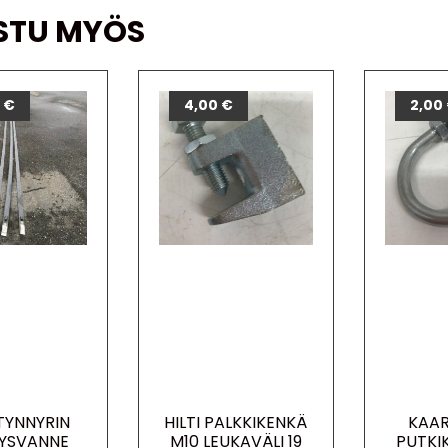
STU MYÖS
0
€
4,00
€
2,00
TYNNYRIN
HILTI PALKKIKENKÄ
KAAR
TYSVANNE
M10 LEUKAVÄLI 19
PUTKIK