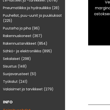
LVI-laitteet ja -tarvikkeet
(1078)
Ve
marginaa
Pneumatiikka ja hydrauliikka
(28)
ostokse
Puuhellat, puu-uunit ja puukiukaat
(225)
Puutarha ja piha
(96)
Rakennuskoneet
(367)
Rakennustarvikkeet
(854)
Sähkö- ja elektroniikka
(895)
Sekalaiset
(298)
Sisustus
(148)
Suojavarusteet
(51)
Työkalut
(241)
Valaisimet ja tarvikkeet
(279)
INFO