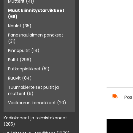
Mutterit
(41)
Muut kiinnitystarvikkeet
(65)
Naulat
(35)
Panosnaulaimen panokset
(31)
Pinnapultit
(14)
Pultit
(296)
Putkenpidikkeet
(51)
Ruuvit
(84)
Tuumakierteiset pultit ja
mutterit
(6)
Pos
Vesikourun kannakkeet
(20)
Kodinkoneet ja toimistokoneet
(285)