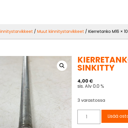
iinnitystarvikkeet
/
Muut kiinnitystarvikkeet
/ Kierretanko M16 × 10
KIERRETANK
SINKITTY
4,00
€
sis. Alv 0.0 %
3 varastossa
Lisää ost