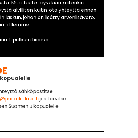
osta. Moni tuote myydään kuitenkin
yystä alvillisen kuitin, ota yhteyttä ennen
in laskun, johon on lisätty arvonlisävero.
 tilillemme.
na lopullisen hinnan.
DE
kopuolelle
hteyttä sähköpostitse
@purkukolmio.fi
jos tarvitset
sen Suomen ulkopuolelle.