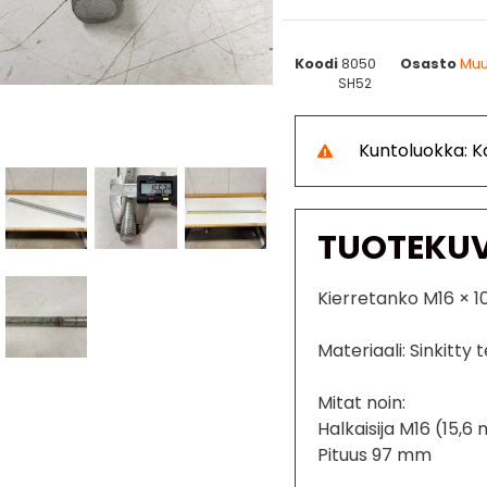
Koodi
8050
Osasto
Muut
SH52
Kuntoluokka: 
TUOTEKU
Kierretanko M16 × 1
Materiaali: Sinkitty 
Mitat noin:
Halkaisija M16 (15,
Pituus 97 mm