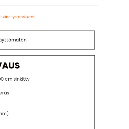
 kiinnitystarvikkeet
Käyttämätön
VAUS
00 cm sinkitty
teräs
6 mm)