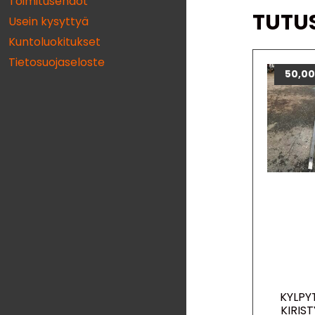
Toimitusehdot
TUTU
Usein kysyttyä
Kuntoluokitukset
Tietosuojaseloste
50,0
KYLPY
KIRIS