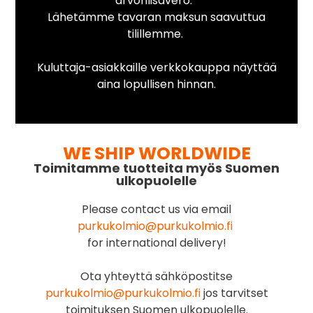
arvonlisävero.
Lähetämme tavaran maksun saavuttua
tilillemme.
Kuluttaja-asiakkaille verkkokauppa näyttää
aina lopullisen hinnan.
WE SHIP WORLDWIDE
Toimitamme tuotteita myös Suomen
ulkopuolelle
Please contact us via email
purkukolmio@purkukolmio.fi
for international delivery!
Ota yhteyttä sähköpostitse
purkukolmio@purkukolmio.fi
jos tarvitset
toimituksen Suomen ulkopuolelle.