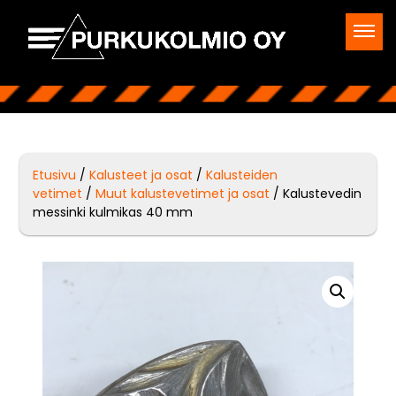
Etusivu
/
Kalusteet ja osat
/
Kalusteiden
vetimet
/
Muut kalustevetimet ja osat
/ Kalustevedin
messinki kulmikas 40 mm