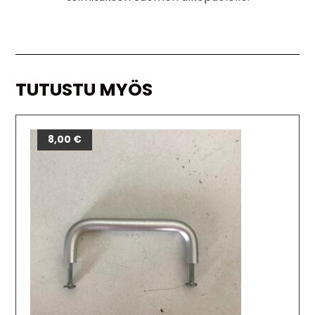
TUTUSTU MYÖS
8,00
€