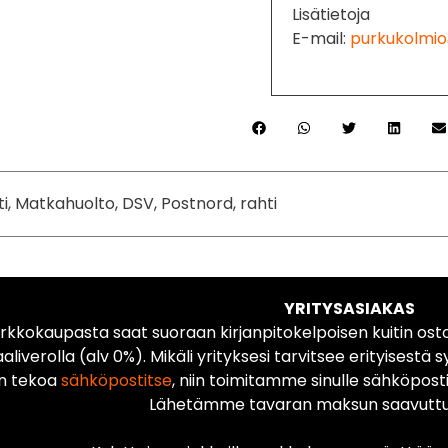
Lisätietoja
E-mail:
purkukolmio
ti, Matkahuolto, DSV, Postnord, rahti
YRITYSASIAKAS
rkkokaupasta saat suoraan kirjanpitokelpoisen kuitin ost
liverolla (alv 0%). Mikäli yrityksesi tarvitsee erityisestä s
n tekoa
sähköpostitse
, niin toimitamme sinulle sähköposti
Lähetämme tavaran maksun saavuttua