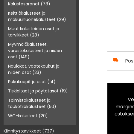
Kalustesaranat
(78)
Keittiökalusteet ja
makuuhuonekalusteet
(29)
Muut kalusteiden osat ja
tarvikkeet
(28)
Myymäläkalusteet,
varastokalusteet ja niiden
osat
(149)
Pos
Naulakot, vaatekoukut ja
niiden osat
(33)
Pukukaapit ja osat
(14)
Tiskialtaat ja pöytätasot
(19)
Ve
Toimistokalusteet ja
marginaa
taukotilakalusteet
(50)
ostokse
WC-kalusteet
(20)
Kiinnitystarvikkeet
(737)