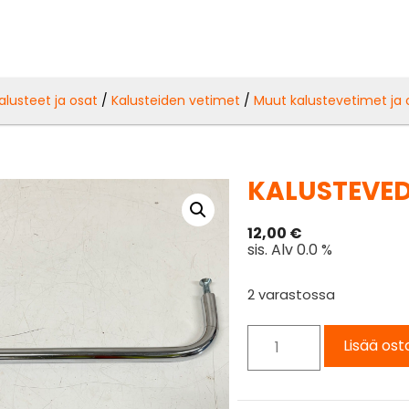
alusteet ja osat
/
Kalusteiden vetimet
/
Muut kalustevetimet ja 
KALUSTEVED
12,00
€
sis. Alv 0.0 %
2 varastossa
Lisää ost