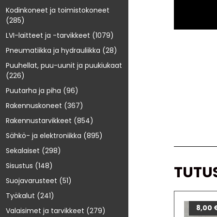
Kodinkoneet ja toimistokoneet
(285)
LVI-laitteet ja -tarvikkeet
(1079)
Pneumatiikka ja hydrauliikka
(28)
Puuhellat, puu-uunit ja puukiukaat
(226)
Puutarha ja piha
(96)
Rakennuskoneet
(367)
Rakennustarvikkeet
(854)
Sähkö- ja elektroniikka
(895)
Sekalaiset
(298)
Sisustus
(148)
TUTU
Suojavarusteet
(51)
Työkalut
(241)
8,00
Valaisimet ja tarvikkeet
(279)