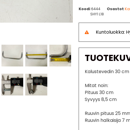
Koodi
6444
Osastot
Ka
SHY1 L18
Kuntoluokka: H
TUOTEKU
Kalustevedin 30 cm
Mitat noin:
Pituus 30 cm
Syvyys 8,5 cm
Ruuvin pituus 25 m
Ruuvin halkaisija 7