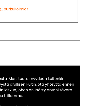
@purkukolmio.fi
osta. Moni tuote myydään kuitenkin
yystä alvillisen kuitin, ota yhteyttä ennen
in laskun, johon on lisätty arvonlisävero.
 tilillemme.