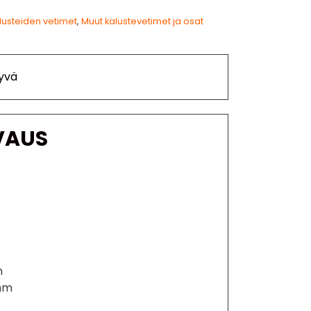
lusteiden vetimet
,
Muut kalustevetimet ja osat
yvä
VAUS
m
 mm