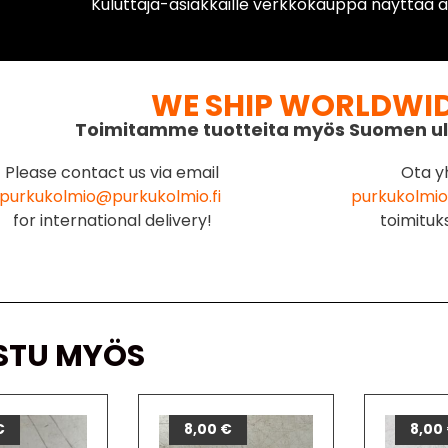
Kuluttaja-asiakkaille verkkokauppa näyttää ai
WE SHIP WORLDWI
Toimitamme tuotteita myös Suomen ul
Please contact us via email
Ota y
purkukolmio@purkukolmio.fi
purkukolmio
for international delivery!
toimituk
STU MYÖS
€
8,00
€
8,00