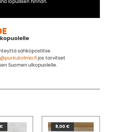
na lopullisen hinnan.
DE
kopuolelle
hteyttä sähköpostitse
@purkukolmio.fi
jos tarvitset
sen Suomen ulkopuolelle.
€
8,00
€