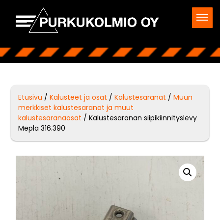
Etusivu
/
Kalusteet ja osat
/
Kalustesaranat
/
Muun
merkkiset kalustesaranat ja muut
kalustesaranaosat
/ Kalustesaranan siipikiinnityslevy
Mepla 316.390