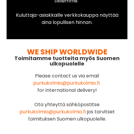
tilillemme.
Kuluttaja-asiakkaille verkkokauppa näyttää
aina lopullisen hinnan.
WE SHIP WORLDWIDE
Toimitamme tuotteita myös Suomen
ulkopuolelle
Please contact us via email
purkukolmio@purkukolmio.fi
for international delivery!
Ota yhteyttä sähköpostitse
purkukolmio@purkukolmio.fi
jos tarvitset
toimituksen Suomen ulkopuolelle.