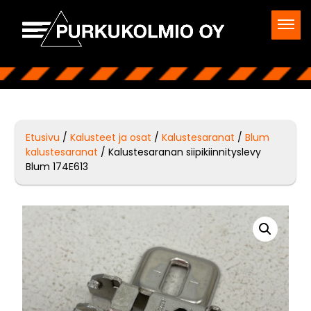
Etusivu
/
Kalusteet ja osat
/
Kalustesaranat
/
Blum
kalustesaranat
/ Kalustesaranan siipikiinnityslevy
Blum 174E613