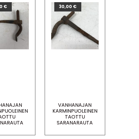
00
€
30,00
€
HANAJAN
VANHANAJAN
NPUOLEINEN
KARMINPUOLEINEN
AOTTU
TAOTTU
ANARAUTA
SARANARAUTA