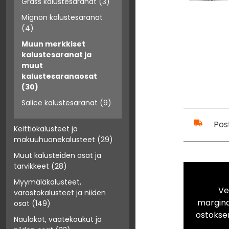
Grass kalustesaranat
(3)
Mignon kalustesaranat
(4)
Muun merkkiset
kalustesaranat ja
muut
kalustesaranaosat
(30)
Salice kalustesaranat
(9)
Pos
Keittiökalusteet ja
makuuhuonekalusteet
(29)
Muut kalusteiden osat ja
tarvikkeet
(28)
Myymäläkalusteet,
Ve
varastokalusteet ja niiden
marginaa
osat
(149)
ostokse
Naulakot, vaatekoukut ja