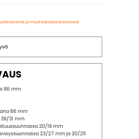
lustesaranat ja muut kalustesaranaosat
yvä
VAUS
us 86 mm
orana 86 mm
a 39/31 mm
li pituussuunnassa 20/19 mm
li leveyssuunnassa 23/27 mm ja 20/25