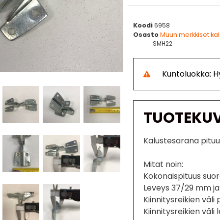
Koodi
6958
Osasto
Muun merkkiset ka
SMH22
Kuntoluokka: H
TUOTEKU
Kalustesarana pitu
Mitat noin:
Kokonaispituus su
Leveys 37/29 mm j
Kiinnitysreikien vä
Kiinnitysreikien vä