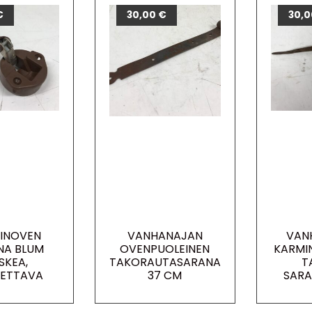
€
30,00
€
30,
INOVEN
VANHANAJAN
VAN
NA BLUM
OVENPUOLEINEN
KARMI
SKEA,
TAKORAUTASARANA
T
ETTAVA
37 CM
SAR