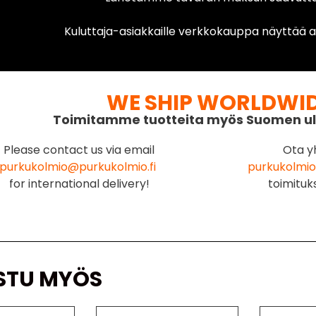
Kuluttaja-asiakkaille verkkokauppa näyttää ai
WE SHIP WORLDWI
Toimitamme tuotteita myös Suomen ul
Please contact us via email
Ota y
purkukolmio@purkukolmio.fi
purkukolmio
for international delivery!
toimituk
STU MYÖS