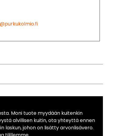
@purkukolmio.fi
osta. Moni tuote myydään kuitenkin
yystä alvillisen kuitin, ota yhteyttä ennen
in laskun, johon on lisätty arvonlisävero.
 tilillemme.