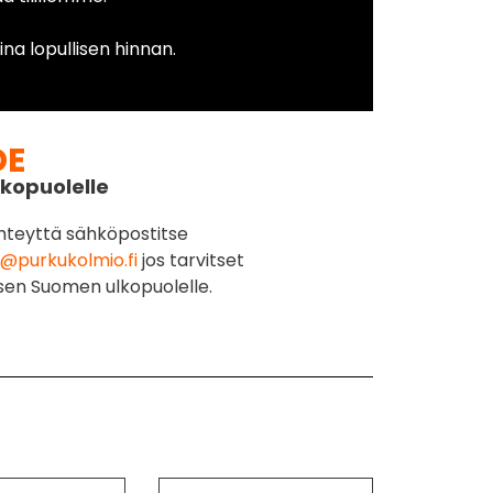
na lopullisen hinnan.
DE
kopuolelle
hteyttä sähköpostitse
@purkukolmio.fi
jos tarvitset
sen Suomen ulkopuolelle.