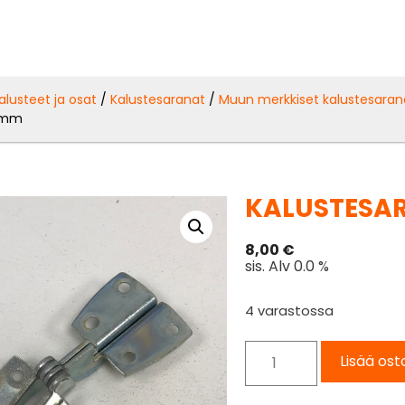
alusteet ja osat
/
Kalustesaranat
/
Muun merkkiset kalustesaran
6 mm
KALUSTESAR
8,00
€
sis. Alv 0.0 %
4 varastossa
Lisää ost