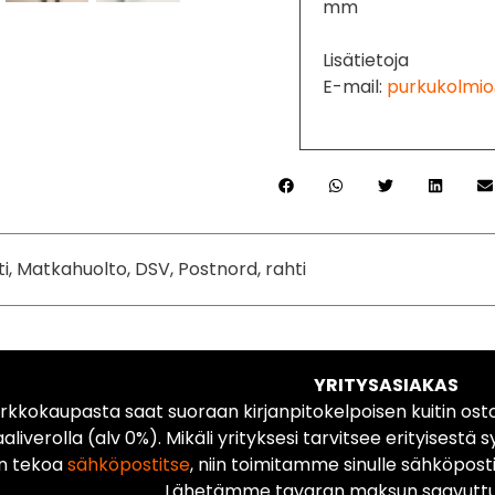
mm
Lisätietoja
E-mail:
purkukolmio
ti, Matkahuolto, DSV, Postnord, rahti
YRITYSASIAKAS
rkkokaupasta saat suoraan kirjanpitokelpoisen kuitin ost
liverolla (alv 0%). Mikäli yrityksesi tarvitsee erityisestä s
n tekoa
sähköpostitse
, niin toimitamme sinulle sähköposti
Lähetämme tavaran maksun saavuttua