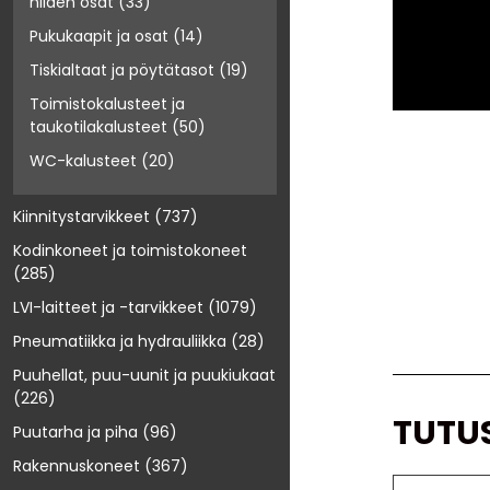
niiden osat
(33)
Pukukaapit ja osat
(14)
Tiskialtaat ja pöytätasot
(19)
Toimistokalusteet ja
taukotilakalusteet
(50)
WC-kalusteet
(20)
Kiinnitystarvikkeet
(737)
Kodinkoneet ja toimistokoneet
(285)
LVI-laitteet ja -tarvikkeet
(1079)
Pneumatiikka ja hydrauliikka
(28)
Puuhellat, puu-uunit ja puukiukaat
(226)
TUTU
Puutarha ja piha
(96)
Rakennuskoneet
(367)