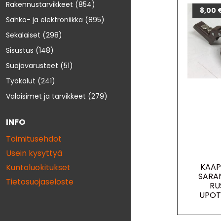
Rakennustarvikkeet
(854)
8,00
Sähkö- ja elektroniikka
(895)
Sekalaiset
(298)
Sisustus
(148)
Suojavarusteet
(51)
Työkalut
(241)
Valaisimet ja tarvikkeet
(279)
INFO
Toimitusehdot
Usein kysyttyä
KAAP
Kuntoluokitukset
SARA
Tietosuojaseloste
RU
UPOT