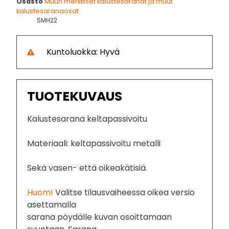
Osasto
Muun merkkiset kalustesaranat ja muut
kalustesaranaosat
SMH22
Kuntoluokka: Hyvä
TUOTEKUVAUS
Kalustesarana keltapassivoitu
Materiaali: keltapassivoitu metalli
Sekä vasen- että oikeakätisiä.
Huom!
Valitse tilausvaiheessa oikea versio
asettamalla
sarana pöydälle kuvan osoittamaan