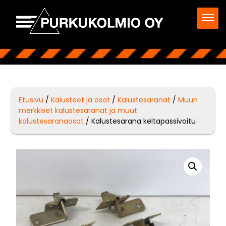
Etusivu
/
Kalusteet ja osat
/
Kalustesaranat
/
Muun
merkkiset kalustesaranat ja muut
kalustesaranaosat
/ Kalustesarana keltapassivoitu