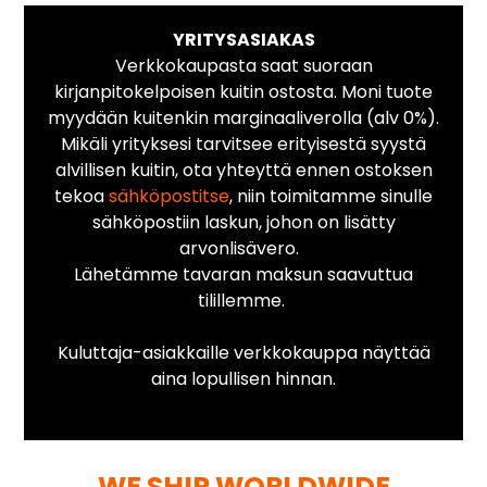
YRITYSASIAKAS
Verkkokaupasta saat suoraan
kirjanpitokelpoisen kuitin ostosta. Moni tuote
myydään kuitenkin marginaaliverolla (alv 0%).
Mikäli yrityksesi tarvitsee erityisestä syystä
alvillisen kuitin, ota yhteyttä ennen ostoksen
tekoa
sähköpostitse
, niin toimitamme sinulle
sähköpostiin laskun, johon on lisätty
arvonlisävero.
Lähetämme tavaran maksun saavuttua
tilillemme.
Kuluttaja-asiakkaille verkkokauppa näyttää
aina lopullisen hinnan.
WE SHIP WORLDWIDE