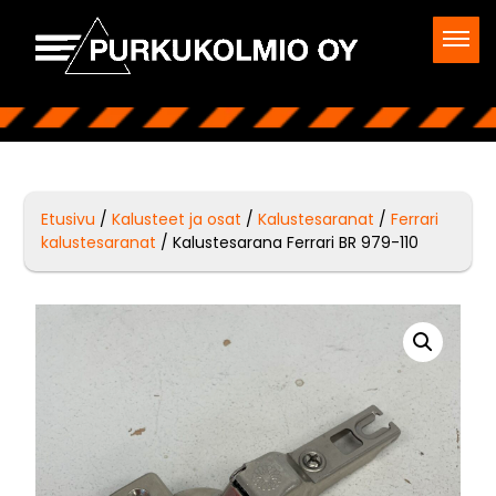
Etusivu
/
Kalusteet ja osat
/
Kalustesaranat
/
Ferrari
kalustesaranat
/ Kalustesarana Ferrari BR 979-110