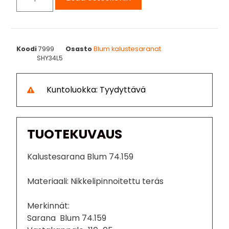
Koodi
7999
Osasto
Blum kalustesaranat
SHY34L5
Kuntoluokka: Tyydyttävä
TUOTEKUVAUS
Kalustesarana Blum 74.159
Materiaali: Nikkelipinnoitettu teräs
Merkinnät:
Sarana Blum 74.159