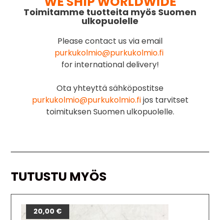
WE SHIP WORLDWIDE
Toimitamme tuotteita myös Suomen
ulkopuolelle
Please contact us via email
purkukolmio@purkukolmio.fi
for international delivery!
Ota yhteyttä sähköpostitse
purkukolmio@purkukolmio.fi
jos tarvitset
toimituksen Suomen ulkopuolelle.
TUTUSTU MYÖS
20,00
€