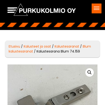
Etusivu
/
Kalusteet ja osat
/
Kalustesaranat
/
Blum
kalustesaranat
/ Kalustesarana Blum 74.159