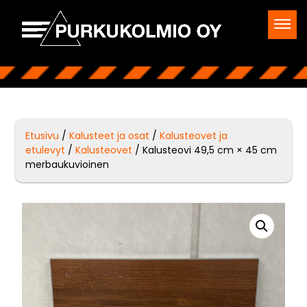
Etusivu
/
Kalusteet ja osat
/
Kalusteovet ja
etulevyt
/
Kalusteovet
/ Kalusteovi 49,5 cm × 45 cm
merbaukuvioinen