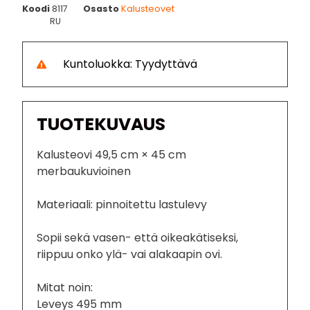
Koodi
8117
Osasto
Kalusteovet
RU
Kuntoluokka: Tyydyttävä
TUOTEKUVAUS
Kalusteovi 49,5 cm × 45 cm
merbaukuvioinen
Materiaali: pinnoitettu lastulevy
Sopii sekä vasen- että oikeakätiseksi,
riippuu onko ylä- vai alakaapin ovi.
Mitat noin:
Leveys 495 mm