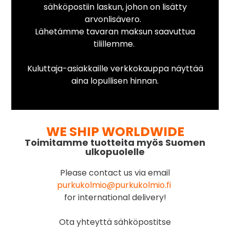
sähköpostiin laskun, johon on lisätty
arvonlisävero.
Lähetämme tavaran maksun saavuttua
tilillemme.
Kuluttaja-asiakkaille verkkokauppa näyttää
aina lopullisen hinnan.
WE SHIP WORLDWIDE
Toimitamme tuotteita myös Suomen
ulkopuolelle
Please contact us via email
purkukolmio@purkukolmio.fi
for international delivery!
Ota yhteyttä sähköpostitse