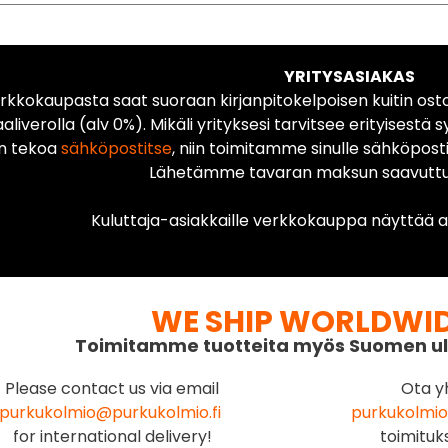
YRITYSASIAKAS
rkkokaupasta saat suoraan kirjanpitokelpoisen kuitin ost
liverolla (alv 0%). Mikäli yrityksesi tarvitsee erityisestä s
n tekoa
sähköpostitse
, niin toimitamme sinulle sähköposti
Lähetämme tavaran maksun saavuttua
Kuluttaja-asiakkaille verkkokauppa näyttää ai
WE SHIP WORLDWI
Toimitamme tuotteita myös Suomen ul
Please contact us via email
Ota y
purkukolmio@purkukolmio.fi
purkukolmio
for international delivery!
toimituk