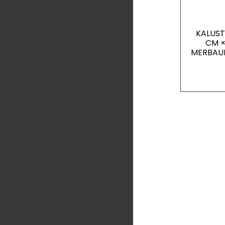
KALUST
CM ×
MERBAU