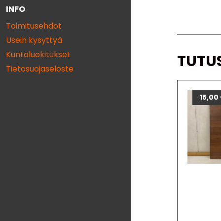
INFO
Toimitusehdot
Usein kysyttyä
Kuntoluokitukset
TUTU
Tietosuojaseloste
15,00