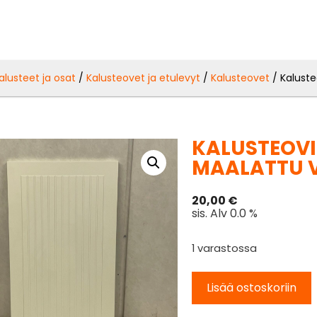
alusteet ja osat
/
Kalusteovet ja etulevyt
/
Kalusteovet
/ Kaluste
KALUSTEOVI 
MAALATTU 
20,00
€
sis. Alv 0.0 %
1 varastossa
Lisää ostoskoriin