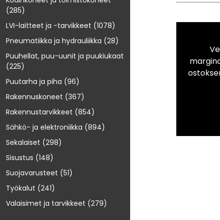
Kodinkoneet ja toimistokoneet
(285)
LVI-laitteet ja -tarvikkeet
(1078)
Pneumatiikka ja hydrauliikka
(28)
Ve
Puuhellat, puu-uunit ja puukiukaat
marginaa
(225)
ostokse
Puutarha ja piha
(96)
Rakennuskoneet
(367)
Rakennustarvikkeet
(854)
Sähkö- ja elektroniikka
(894)
Sekalaiset
(298)
Sisustus
(148)
Suojavarusteet
(51)
Työkalut
(241)
Valaisimet ja tarvikkeet
(279)