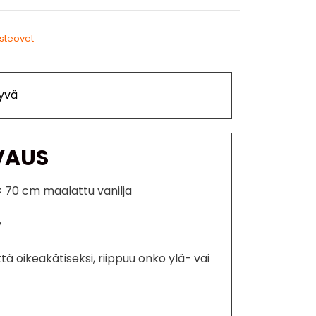
steovet
yvä
VAUS
× 70 cm maalattu vanilja
y
tä oikeakätiseksi, riippuu onko ylä- vai