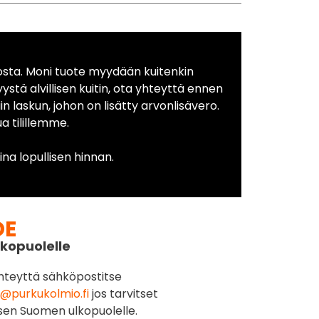
osta. Moni tuote myydään kuitenkin
yystä alvillisen kuitin, ota yhteyttä ennen
in laskun, johon on lisätty arvonlisävero.
 tilillemme.
na lopullisen hinnan.
DE
kopuolelle
hteyttä sähköpostitse
@purkukolmio.fi
jos tarvitset
sen Suomen ulkopuolelle.