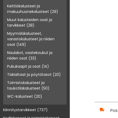
Keittiökalusteet ja
makuuhuonekalusteet
(29)
Muut kalusteiden osat ja
tarvikkeet
(28)
Myymäläkalusteet,
varastokalusteet ja niiden
osat
(149)
Naulakot, vaatekoukut ja
niiden osat
(33)
Pukukaapit ja osat
(14)
Tiskialtaat ja pöytätasot
(20)
Toimistokalusteet ja
taukotilakalusteet
(50)
WC-kalusteet
(20)
Kiinnitystarvikkeet
(737)
Pos