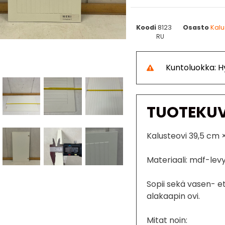
Koodi
8123
Osasto
Kalu
RU
Kuntoluokka: H
TUOTEKU
Kalusteovi 39,5 cm 
Materiaali: mdf-lev
Sopii sekä vasen- et
alakaapin ovi.
Mitat noin: