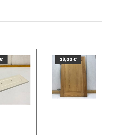
€
28,00
€