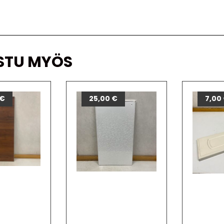
STU MYÖS
€
25,00
€
7,00