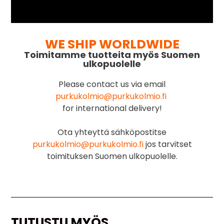
WE SHIP WORLDWIDE
Toimitamme tuotteita myös Suomen
ulkopuolelle
Please contact us via email
purkukolmio@purkukolmio.fi
for international delivery!
Ota yhteyttä sähköpostitse
purkukolmio@purkukolmio.fi
jos tarvitset
toimituksen Suomen ulkopuolelle.
TUTUSTU MYÖS