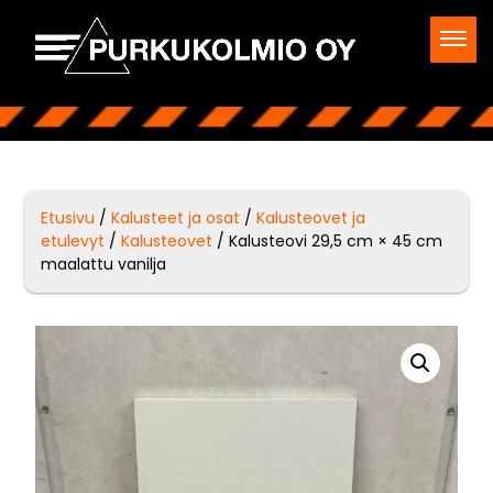
Etusivu
/
Kalusteet ja osat
/
Kalusteovet ja
etulevyt
/
Kalusteovet
/ Kalusteovi 29,5 cm × 45 cm
maalattu vanilja