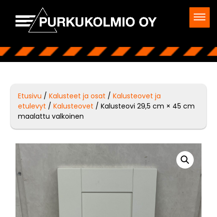
Etusivu
/
Kalusteet ja osat
/
Kalusteovet ja
etulevyt
/
Kalusteovet
/ Kalusteovi 29,5 cm × 45 cm
maalattu valkoinen