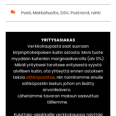
Posti, Matkahuolto, DSV, Postnord, rahti
YRITYSASIAKAS
Verkkokaupasta saat suoraan
kirjanpitokelpoisen kuitin ostosta. Moni tuote
myydään kuitenkin marginaaliverolla (alv 0%).
Mikäli yrityksesi tarvitsee erityisestä syystä
alvillisen kuitin, ota yhteyttä ennen ostoksen
tekoa
sähköpostitse
, niin toimitamme sinulle
sähköpostiin laskun, johon on lisätty
arvonlisävero.
Lähetämme tavaran maksun saavuttua
tilillemme.
Kuluttaja-asiakkaille verkkokauppa näyttää