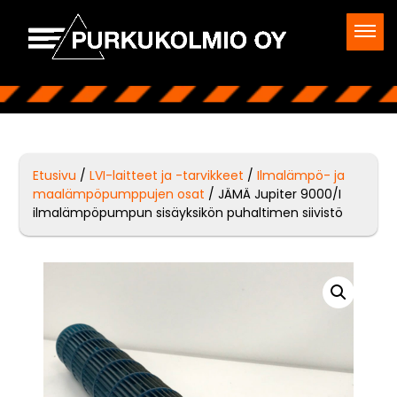
Etusivu
/
LVI-laitteet ja -tarvikkeet
/
Ilmalämpö- ja
maalämpöpumppujen osat
/ JÄMÄ Jupiter 9000/I
ilmalämpöpumpun sisäyksikön puhaltimen siivistö