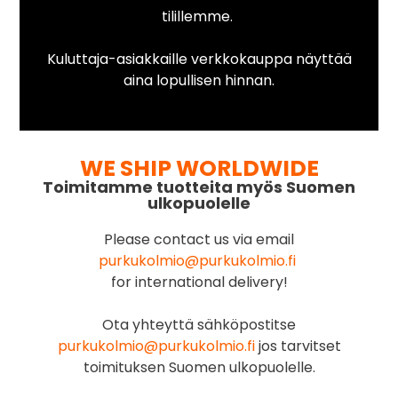
tilillemme.
Kuluttaja-asiakkaille verkkokauppa näyttää
aina lopullisen hinnan.
WE SHIP WORLDWIDE
Toimitamme tuotteita myös Suomen
ulkopuolelle
Please contact us via email
purkukolmio@purkukolmio.fi
for international delivery!
Ota yhteyttä sähköpostitse
purkukolmio@purkukolmio.fi
jos tarvitset
toimituksen Suomen ulkopuolelle.