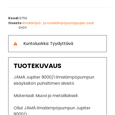
Koodi
6756
Osasto
Ilmalämpö- ja maalämpöpumppujen osat
SH011
Kuntoluokka: Tyydyttävä
TUOTEKUVAUS
JÄMÄ Jupiter 9000/I ilmalämpöpumpun
sisäyksikön puhaltimen siivistö
Materiaali: Muovi ja metalliakseli
Ollut JÄMÄ ilmalämpöpumpun Jupiter
9000/I