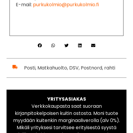
E-mail:
purkukolmio@purkukolmio.fi
Posti, Matkahuolto, DSV, Postnord, rahti
YRITYSASIAKAS
Verkkokaupasta saat suoraan
kirjanpitokelpoisen kuitin ostosta. Moni tuote
myydään kuitenkin marginaaliverolla (alv 0%).
Mikäli yrityksesi tarvitsee erityisestä syystä