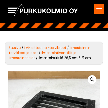
Etusivu
/
LVI-laitteet ja -tarvikkeet
/
Ilmastoinnin
tarvikkeet ja osat
/
Ilmastointiventtiilit ja
ilmastointiritilät
/ Ilmastointiritilä 26,5 cm * 21 cm