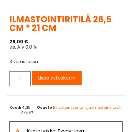
ILMASTOINTIRITILÄ 26,5
CM * 21 CM
25,00
€
sis. Alv 0.0 %
3 varastossa
Lisää ostoskoriin
Koodi
4215
Osasto
Ilmastointiventtiilit ja ilmastointiritilät
SK4 H7
Kuntoluokka: Tyydyttävä