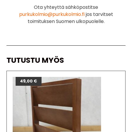
Ota yhteyttä sähköpostitse
purkukolmio@purkukolmio.fi
jos tarvitset
toimituksen Suomen ulkopuolelle.
TUTUSTU MYÖS
49,00
€