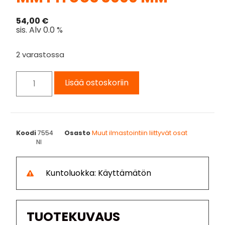
54,00
€
sis. Alv 0.0 %
2 varastossa
Lisää ostoskoriin
Koodi
7554
Osasto
Muut ilmastointiin liittyvät osat
NI
Kuntoluokka: Käyttämätön
TUOTEKUVAUS