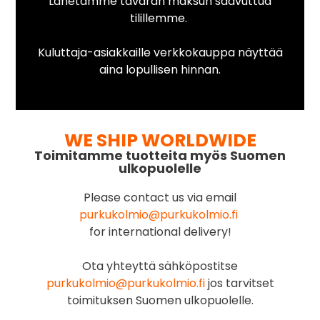
Lähetämme tavaran maksun saavuttua
tilillemme.
Kuluttaja-asiakkaille verkkokauppa näyttää
aina lopullisen hinnan.
WE SHIP WORLDWIDE
Toimitamme tuotteita myös Suomen
ulkopuolelle
Please contact us via email
purkukolmio@purkukolmio.fi
for international delivery!
Ota yhteyttä sähköpostitse
purkukolmio@purkukolmio.fi
jos tarvitset
toimituksen Suomen ulkopuolelle.