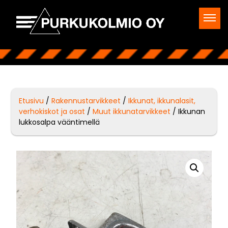
Etusivu
/
Rakennustarvikkeet
/
Ikkunat, ikkunalasit,
verhokiskot ja osat
/
Muut ikkunatarvikkeet
/ Ikkunan
lukkosalpa vääntimellä