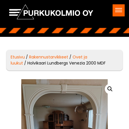
Etusivu
/
Rakennustarvikkeet
/
Ovet ja
luukut
/ Holvikaari Lundbergs Venezia 2000 MDF