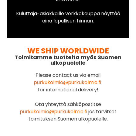
Kuluttaja-asiakkaille verkkokauppa näyttää
aina lopullisen hinnan.
WE SHIP WORLDWIDE
Toimitamme tuotteita myös Suomen
ulkopuolelle
Please contact us via email
purkukolmio@purkukolmio.fi
for international delivery!
Ota yhteyttä sähköpostitse
purkukolmio@purkukolmio.fi
jos tarvitset
toimituksen Suomen ulkopuolelle.