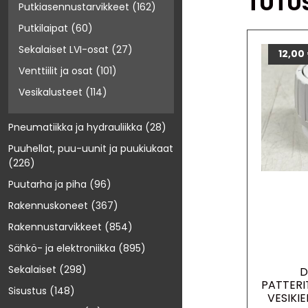
TUTU
Putkiasennustarvikkeet
(162)
Putkilaipat
(60)
Sekalaiset LVI-osat
(27)
12,00
Venttiilit ja osat
(101)
Vesikalusteet
(114)
Pneumatiikka ja hydrauliikka
(28)
Puuhellat, puu-uunit ja puukiukaat
(226)
Puutarha ja piha
(96)
Rakennuskoneet
(367)
Rakennustarvikkeet
(854)
Sähkö- ja elektroniikka
(895)
Sekalaiset
(298)
D
PATTER
Sisustus
(148)
VESIKI