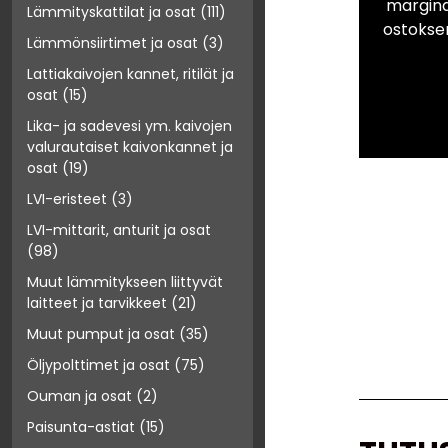
marginaa
Lämmityskattilat ja osat
(111)
ostokse
Lämmönsiirtimet ja osat
(3)
Lattiakaivojen kannet, ritilät ja
osat
(15)
Lika- ja sadevesi ym. kaivojen
valurautaiset kaivonkannet ja
osat
(19)
LVI-eristeet
(3)
LVI-mittarit, anturit ja osat
(98)
Muut lämmitykseen liittyvät
laitteet ja tarvikkeet
(21)
Muut pumput ja osat
(35)
Öljypolttimet ja osat
(75)
Ouman ja osat
(2)
Paisunta-astiat
(15)