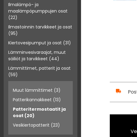
Ilmalämpö- ja
maalämpöpumppujen osat
(22)
Ilmastoinnin tarvikkeet ja osat
(95)
Kiertovesipumput ja osat
(31)
Lämminvesivaraajat, muut
säiliöt ja tarvikkeet
(44)
Lämmittimet, patterit ja osat
(59)
Muut lämmittimet
(3)
Pos
Patterikannakkeet
(13)
Patteritermostaatit ja
osat
(20)
Vesikiertopatterit
(23)
Ve