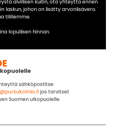
yystä alvillisen kuitin, ota yhteyttä ennen
in laskun, johon on lisätty arvonlisävero.
 tilillemme.
na lopullisen hinnan.
DE
kopuolelle
hteyttä sähköpostitse
@purkukolmio.fi
jos tarvitset
sen Suomen ulkopuolelle.