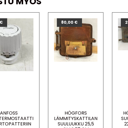
STU MYÖS
€
80,00
€
2
ANFOSS
HÖGFORS
H
ITERMOSTAATTI
LÄMMITYSKATTILAN
SU
ERTOPATTERIIN
SUULUUKKU 25,5
2