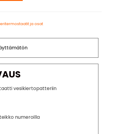
teritermostaatit ja osat
Käyttämätön
VAUS
aatti vesikiertopatteriin
teikko numeroilla