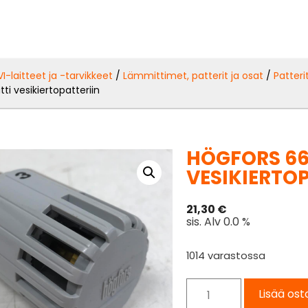
VI-laitteet ja -tarvikkeet
/
Lämmittimet, patterit ja osat
/
Patteri
ti vesikiertopatteriin
HÖGFORS 66
VESIKIERTO
21,30
€
sis. Alv 0.0 %
1014 varastossa
Lisää ost