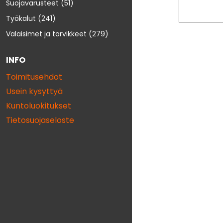
Suojavarusteet
(51)
Työkalut
(241)
Valaisimet ja tarvikkeet
(279)
INFO
Toimitusehdot
Usein kysyttyä
Kuntoluokitukset
Tietosuojaseloste