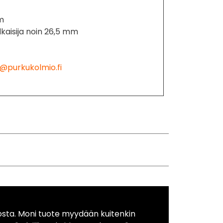
mm
lkaisija noin 26,5 mm
@purkukolmio.fi
osta. Moni tuote myydään kuitenkin