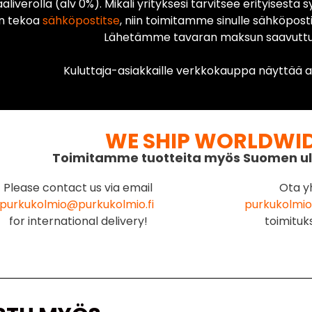
liverolla (alv 0%). Mikäli yrityksesi tarvitsee erityisestä s
n tekoa
sähköpostitse
, niin toimitamme sinulle sähköposti
Lähetämme tavaran maksun saavuttua
Kuluttaja-asiakkaille verkkokauppa näyttää ai
WE SHIP WORLDWI
Toimitamme tuotteita myös Suomen ul
Please contact us via email
Ota y
purkukolmio@purkukolmio.fi
purkukolmio
for international delivery!
toimituk