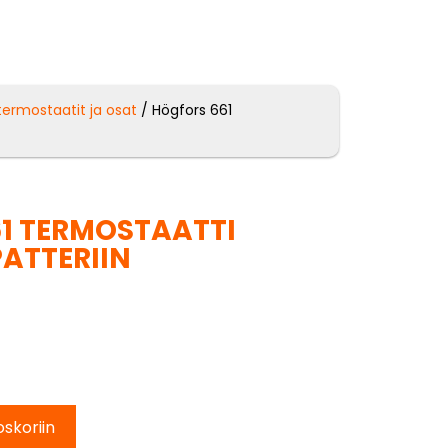
termostaatit ja osat
/ Högfors 661
1 TERMOSTAATTI
PATTERIIN
oskoriin