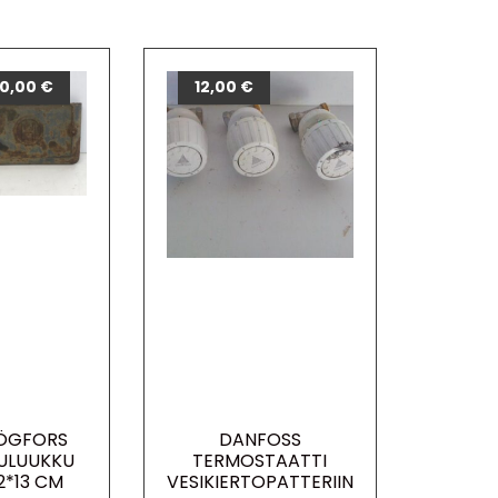
0,00
€
12,00
€
ÖGFORS
DANFOSS
ULUUKKU
TERMOSTAATTI
2*13 CM
VESIKIERTOPATTERIIN