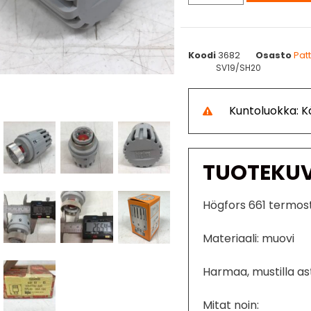
Koodi
3682
Osasto
Pat
SV19/SH20
Kuntoluokka: 
TUOTEKU
Högfors 661 termost
Materiaali: muovi
Harmaa, mustilla as
Mitat noin: