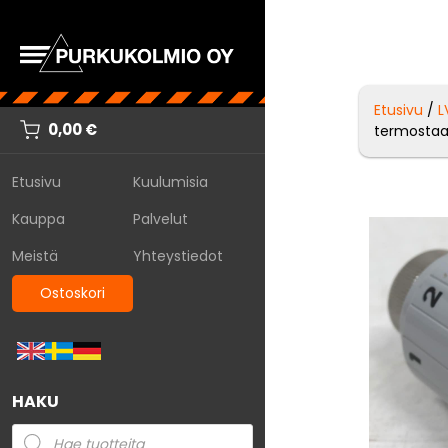
Etusivu
/
L
0,00
€
termostaat
Etusivu
Kuulumisia
Kauppa
Palvelut
Meistä
Yhteystiedot
Ostoskori
HAKU