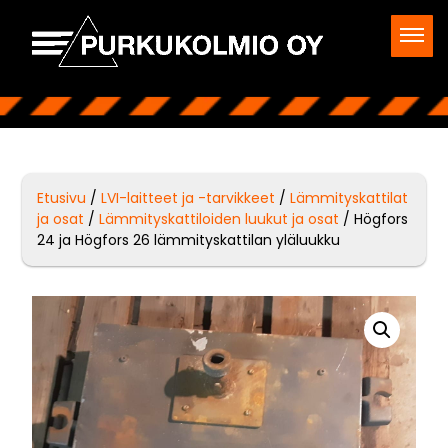
Etusivu
/
LVI-laitteet ja -tarvikkeet
/
Lämmityskattilat
ja osat
/
Lämmityskattiloiden luukut ja osat
/ Högfors
24 ja Högfors 26 lämmityskattilan yläluukku