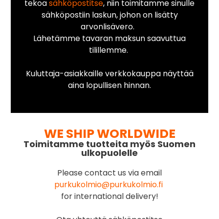
tekoa
sähköpostitse
, niin toimitamme sinulle
sähköpostiin laskun, johon on lisätty
arvonlisävero.
Lähetämme tavaran maksun saavuttua
tilillemme.
Kuluttaja-asiakkaille verkkokauppa näyttää
aina lopullisen hinnan.
WE SHIP WORLDWIDE
Toimitamme tuotteita myös Suomen
ulkopuolelle
Please contact us via email
purkukolmio@purkukolmio.fi
for international delivery!