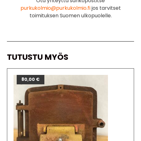
Ota yhteyttä sähköpostitse
purkukolmio@purkukolmio.fi
jos tarvitset
toimituksen Suomen ulkopuolelle.
TUTUSTU MYÖS
80,00
€