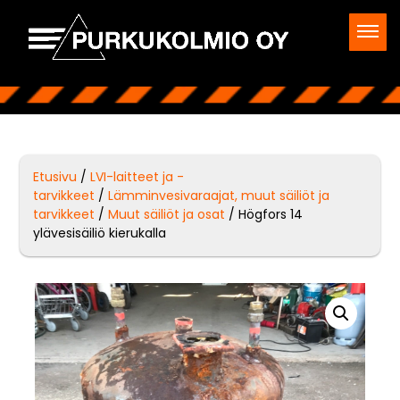
Etusivu
/
LVI-laitteet ja -
tarvikkeet
/
Lämminvesivaraajat, muut säiliöt ja
tarvikkeet
/
Muut säiliöt ja osat
/ Högfors 14
ylävesisäiliö kierukalla