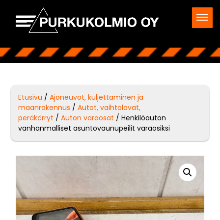
Etusivu
/
Ajoneuvot, kuljettaminen ja
maanrakennus
/
Autot, vaihtolavat,
peräkärryt
/
Auton varaosat
/ Henkilöauton
vanhanmalliset asuntovaunupeilit varaosiksi