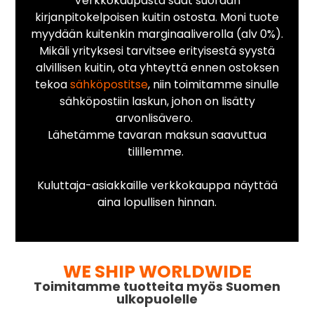
Verkkokaupasta saat suoraan
kirjanpitokelpoisen kuitin ostosta. Moni tuote
myydään kuitenkin marginaaliverolla (alv 0%).
Mikäli yrityksesi tarvitsee erityisestä syystä
alvillisen kuitin, ota yhteyttä ennen ostoksen
tekoa
sähköpostitse
, niin toimitamme sinulle
sähköpostiin laskun, johon on lisätty
arvonlisävero.
Lähetämme tavaran maksun saavuttua
tilillemme.
Kuluttaja-asiakkaille verkkokauppa näyttää
aina lopullisen hinnan.
WE SHIP WORLDWIDE
Toimitamme tuotteita myös Suomen
ulkopuolelle