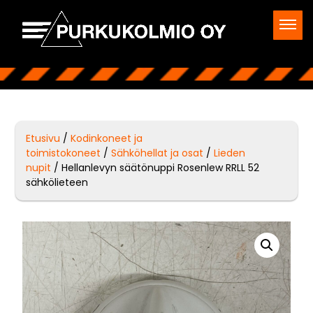
Etusivu
/
Kodinkoneet ja
toimistokoneet
/
Sähköhellat ja osat
/
Lieden
nupit
/ Hellanlevyn säätönuppi Rosenlew RRLL 52
sähkölieteen