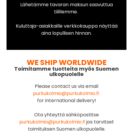
Lähetämme tavaran maksun saavuttua
tilillemme.
Kuluttaja-asiakkaille verkkokauppa näyttää
aina lopullisen hinnan.
WE SHIP WORLDWIDE
Toimitamme tuotteita myös Suomen
ulkopuolelle
Please contact us via email
purkukolmio@purkukolmio.fi
for international delivery!
Ota yhteyttä sähköpostitse
purkukolmio@purkukolmio.fi
jos tarvitset
toimituksen Suomen ulkopuolelle.