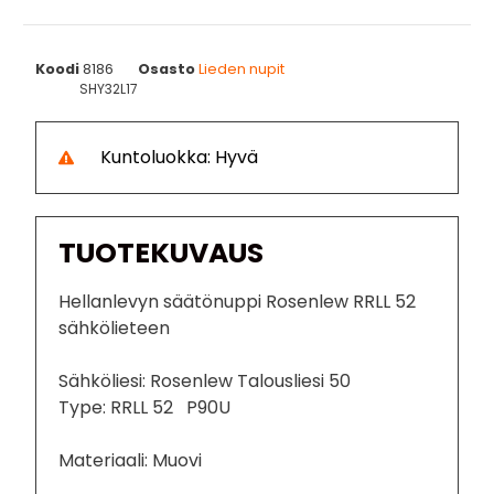
Koodi
8186
Osasto
Lieden nupit
SHY32L17
Kuntoluokka: Hyvä
TUOTEKUVAUS
Hellanlevyn säätönuppi Rosenlew RRLL 52
sähkölieteen
Sähköliesi: Rosenlew Talousliesi 50
Type: RRLL 52 P90U
Materiaali: Muovi