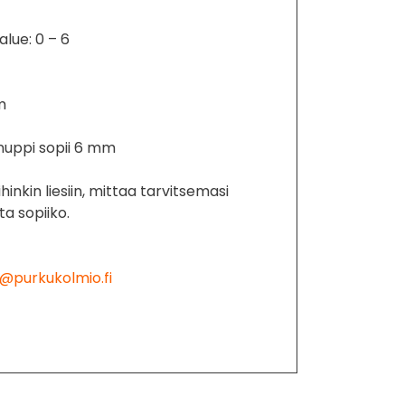
lue: 0 – 6
m
 nuppi sopii 6 mm
inkin liesiin, mittaa tarvitsemasi
ta sopiiko.
@purkukolmio.fi