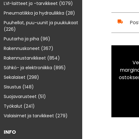
LVI-laitteet ja -tarvikkeet
(1079)
Pneumatiikka ja hydrauliikka
(28)
Pos
Puuhellat, puu-uunit ja puukiukaat
(226)
Puutarha ja piha
(96)
Rakennuskoneet
(367)
Rakennustarvikkeet
(854)
Ve
Sähkö- ja elektroniikka
(895)
marginaa
ostokse
Sekalaiset
(298)
Sisustus
(148)
Suojavarusteet
(51)
Työkalut
(241)
Valaisimet ja tarvikkeet
(279)
INFO