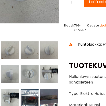
Lisää ost
Koodi
7694
Osasto
Lie
SHY32L17
Kuntoluokka: H
TUOTEKU
Hellanlevyn säätönu
sähkölieteen
Type: Elektro Helio
Materiaali: Muovi