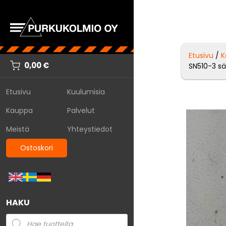
Etusivu
/
K
0,00
€
SN510-3 sä
Etusivu
Kuulumisia
Kauppa
Palvelut
Meistä
Yhteystiedot
Ostoskori
HAKU