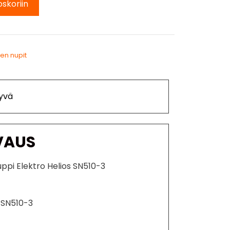
oskoriin
den nupit
yvä
VAUS
ppi Elektro Helios SN510-3
s SN510-3