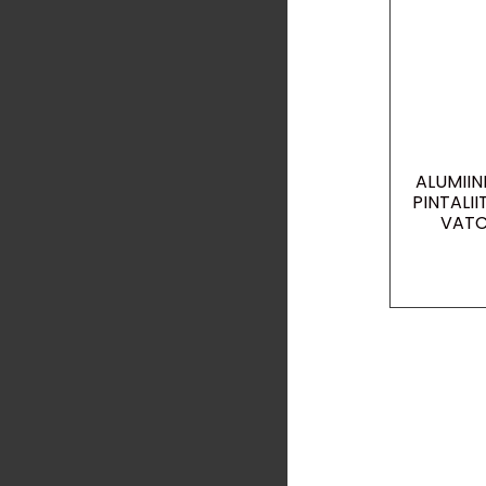
ALUMIIN
PINTALI
VATC