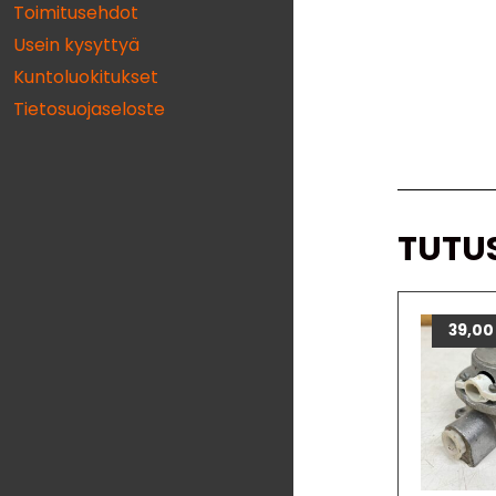
Toimitusehdot
Usein kysyttyä
Kuntoluokitukset
Tietosuojaseloste
TUTU
39,0