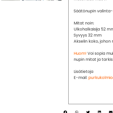
Säätönupin valinta-a
Mitat noin:
Ulkohalkaisija 52 m
Syvyys 32 mm
Akselin koko, johon
Huom!
Voi sopia muih
nupin mitat ja tarkis
Lisätietoja
E-mail:
purkukolmio