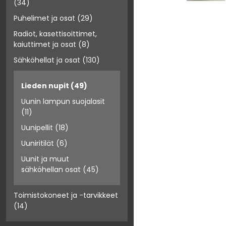
(34)
Puhelimet ja osat
(29)
Radiot, kasettisoittimet,
kaiuttimet ja osat
(8)
Sähköhellat ja osat
(130)
Lieden nupit
(49)
Uunin lampun suojalasit
(11)
Uunipellit
(18)
Uuniritilät
(6)
Uunit ja muut
sähköhellan osat
(45)
Toimistokoneet ja -tarvikkeet
(14)