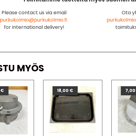
Please contact us via email
Ota y
purkukolmio@purkukolmio.fi
purkukolmio
for international delivery!
toimituk
STU MYÖS
0
€
18,00
€
7,0