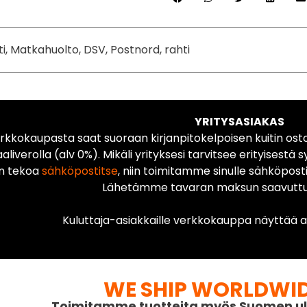
ti, Matkahuolto, DSV, Postnord, rahti
YRITYSASIAKAS
rkkokaupasta saat suoraan kirjanpitokelpoisen kuitin ost
liverolla (alv 0%). Mikäli yrityksesi tarvitsee erityisestä s
n tekoa
sähköpostitse
, niin toimitamme sinulle sähköposti
Lähetämme tavaran maksun saavuttua
Kuluttaja-asiakkaille verkkokauppa näyttää ai
WE SHIP WORLDWI
Toimitamme tuotteita myös Suomen ul