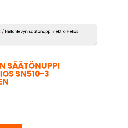
t
/ Hellanlevyn säätönuppi Elektro Helios
N SÄÄTÖNUPPI
IOS SN510-3
EN