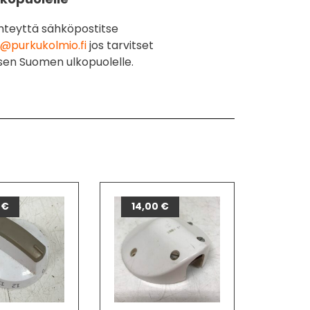
hteyttä sähköpostitse
@purkukolmio.fi
jos tarvitset
sen Suomen ulkopuolelle.
0
€
14,00
€