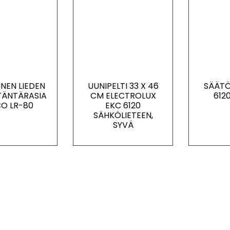
INEN LIEDEN
UUNIPELTI 33 X 46
SÄÄTÖ
ITÄNTÄRASIA
CM ELECTROLUX
612
O LR-80
EKC 6120
SÄHKÖLIETEEN,
SYVÄ