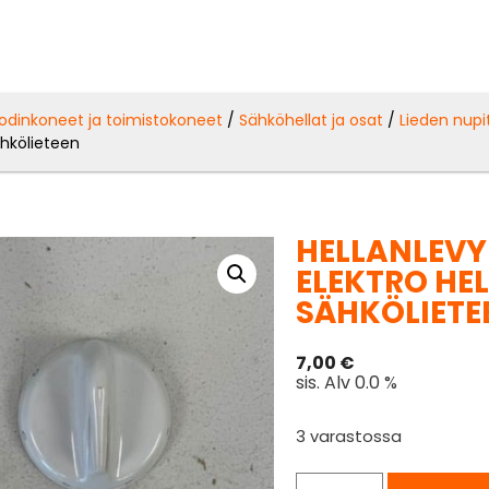
odinkoneet ja toimistokoneet
/
Sähköhellat ja osat
/
Lieden nupi
hkölieteen
HELLANLEVY
ELEKTRO HEL
SÄHKÖLIETE
7,00
€
sis. Alv 0.0 %
3 varastossa