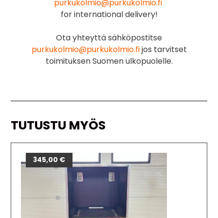
purkukolmio@purkukolmio.fi
for international delivery!
Ota yhteyttä sähköpostitse
purkukolmio@purkukolmio.fi
jos tarvitset
toimituksen Suomen ulkopuolelle.
TUTUSTU MYÖS
345,00
€