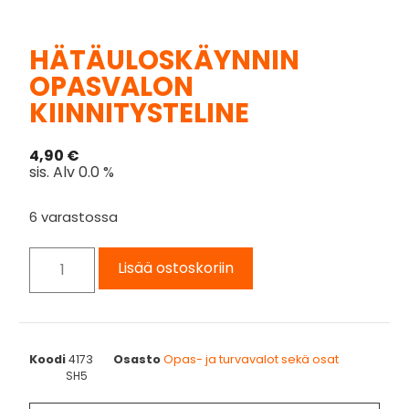
HÄTÄULOSKÄYNNIN
OPASVALON
KIINNITYSTELINE
4,90
€
sis. Alv 0.0 %
6 varastossa
Lisää ostoskoriin
Koodi
4173
Osasto
Opas- ja turvavalot sekä osat
SH5