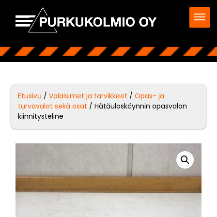
Etusivu
/
Valaisimet ja tarvikkeet
/
Opas- ja
turvavalot sekä osat
/ Hätäuloskäynnin opasvalon
kiinnitysteline