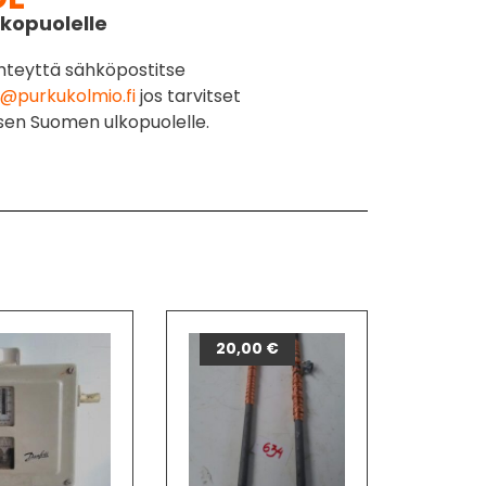
kopuolelle
hteyttä sähköpostitse
@purkukolmio.fi
jos tarvitset
sen Suomen ulkopuolelle.
20,00
€