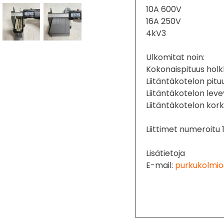
10A 600V
16A 250V
4kV3
Ulkomitat noin:
Kokonaispituus holkk
Liitäntäkotelon pit
Liitäntäkotelon le
Liitäntäkotelon ko
Liittimet numeroitu 1
Lisätietoja
E-mail:
purkukolmio