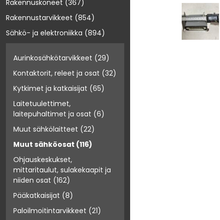
Rakennuskoneet
(367)
Rakennustarvikkeet
(854)
Sähkö- ja elektroniikka
(894)
Aurinkosähkötarvikkeet
(29)
Kontaktorit, releet ja osat
(32)
Kytkimet ja katkaisijat
(65)
Laitetuulettimet,
laitepuhaltimet ja osat
(6)
Muut sähkölaitteet
(22)
Muut sähköosat
(116)
Ohjauskeskukset,
mittaritaulut, sulakekaapit ja
niiden osat
(162)
Pääkatkaisijat
(8)
Paloilmoitintarvikkeet
(21)