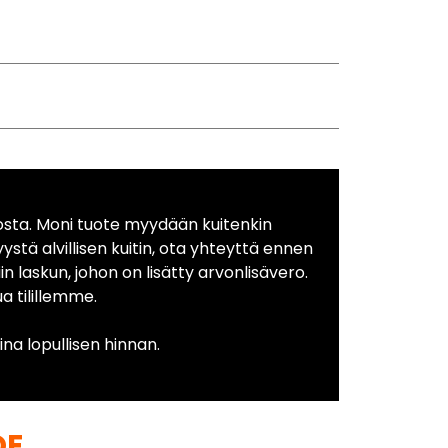
osta. Moni tuote myydään kuitenkin
yystä alvillisen kuitin, ota yhteyttä ennen
in laskun, johon on lisätty arvonlisävero.
 tilillemme.
na lopullisen hinnan.
DE