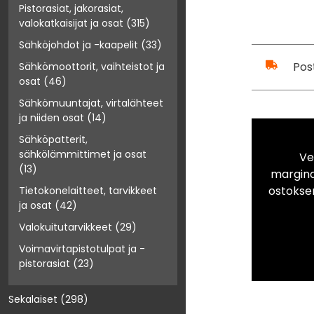
Pistorasiat, jakorasiat,
valokatkaisijat ja osat
(315)
Sähköjohdot ja -kaapelit
(33)
Pos
Sähkömoottorit, vaihteistot ja
osat
(46)
Sähkömuuntajat, virtalähteet
ja niiden osat
(14)
Sähköpatterit,
sähkölämmittimet ja osat
Ve
(13)
marginaa
ostokse
Tietokonelaitteet, tarvikkeet
ja osat
(42)
Valokuitutarvikkeet
(29)
Voimavirtapistotulpat ja -
pistorasiat
(23)
Sekalaiset
(298)