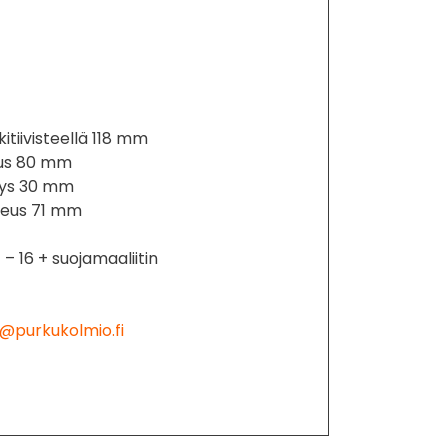
itiivisteellä 118 mm
uus 80 mm
veys 30 mm
rkeus 71 mm
 – 16 + suojamaaliitin
@purkukolmio.fi