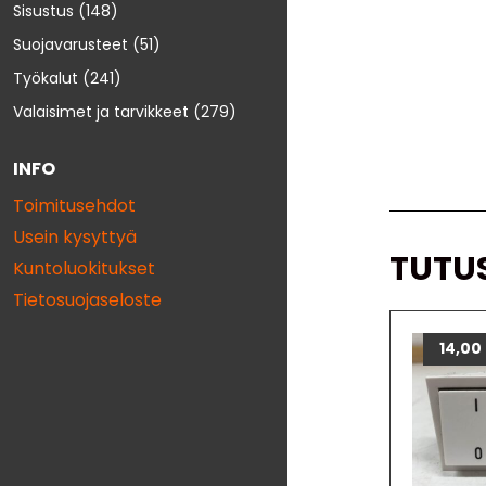
Sisustus
(148)
Suojavarusteet
(51)
Työkalut
(241)
Valaisimet ja tarvikkeet
(279)
INFO
Toimitusehdot
Usein kysyttyä
TUTU
Kuntoluokitukset
Tietosuojaseloste
14,00