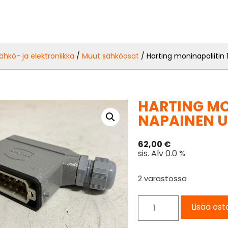
ähkö- ja elektroniikka
/
Muut sähköosat
/ Harting moninapaliitin
HARTING MO
NAPAINEN 
62,00
€
sis. Alv 0.0 %
2 varastossa
Lisää ost