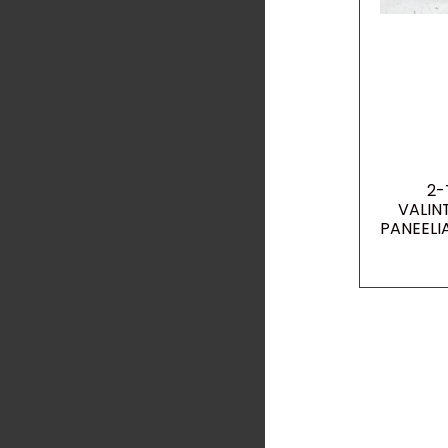
2-
VALIN
PANEELI