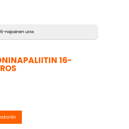
 16-napainen uros
NINAPALIITIN 16-
UROS
oskoriin