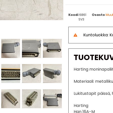
Koodi
6861
Osasto
Muu
SV3
Kuntoluokka: 
TUOTEKU
Harting moninapalii
Materiaali: metalliku
Lukitustapit päissä, 
Harting
Han 16A-M