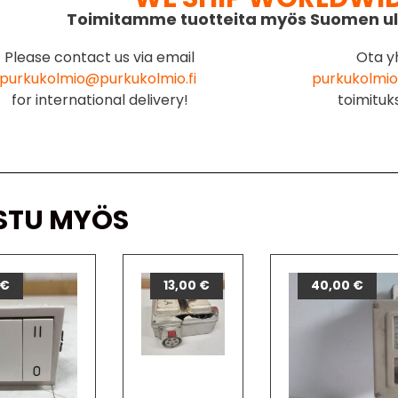
Toimitamme tuotteita myös Suomen ul
Please contact us via email
Ota y
purkukolmio@purkukolmio.fi
purkukolmio
for international delivery!
toimituk
STU MYÖS
€
13,00
€
40,00
€