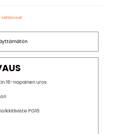
t sähköosat
Käyttämätön
VAUS
tin 16-napainen uros
ori
holkkitiiviste PG16