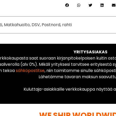
ti, Matkahuolto, DSV, Postnord, rahti
YRITYSASIAKAS
rkkokaupasta saat suoraan kirjanpitokelpoisen kuitin ost
liverolla (alv 0%). Mikäli yrityksesi tarvitsee erityisestä s
n tekoa
sähköpostitse
, niin toimitamme sinulle sähköposti
Lähetämme tavaran maksun saavuttua
Kuluttaja-asiakkaille verkkokauppa näyttää ai
WE SHIP WORLDWI