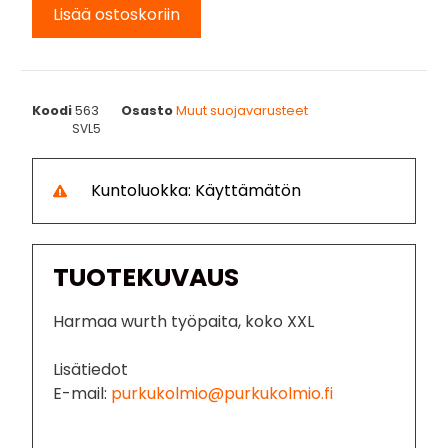
Lisää ostoskoriin
Koodi
563
Osasto
Muut suojavarusteet
SVL5
Kuntoluokka: Käyttämätön
TUOTEKUVAUS
Harmaa wurth työpaita, koko XXL
Lisätiedot
E-mail:
purkukolmio@purkukolmio.fi