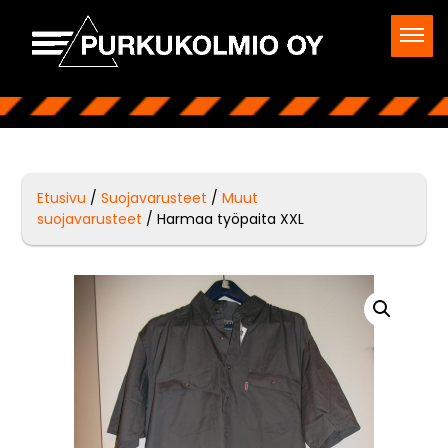
Etusivu
/
Suojavarusteet
/
Muut
suojavarusteet
/ Harmaa työpaita XXL