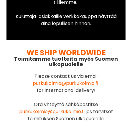
tilillemme.
Kuluttaja-asiakkaille verkkokauppa näyttää
aina lopullisen hinnan.
WE SHIP WORLDWIDE
Toimitamme tuotteita myös Suomen
ulkopuolelle
Please contact us via email
purkukolmio@purkukolmio.fi
for international delivery!
Ota yhteyttä sähköpostitse
purkukolmio@purkukolmio.fi
jos tarvitset
toimituksen Suomen ulkopuolelle.