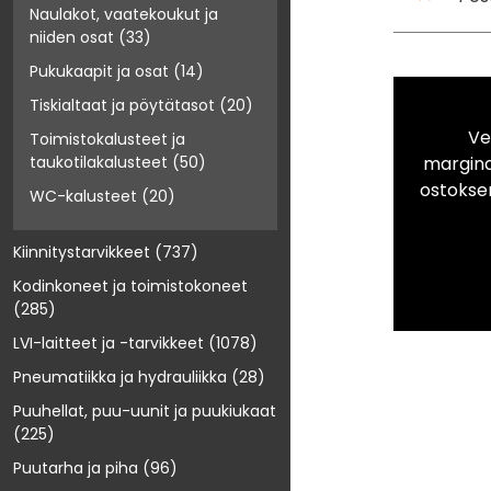
Naulakot, vaatekoukut ja
niiden osat
(33)
Pukukaapit ja osat
(14)
Tiskialtaat ja pöytätasot
(20)
Ve
Toimistokalusteet ja
marginaa
taukotilakalusteet
(50)
ostokse
WC-kalusteet
(20)
Kiinnitystarvikkeet
(737)
Kodinkoneet ja toimistokoneet
(285)
LVI-laitteet ja -tarvikkeet
(1078)
Pneumatiikka ja hydrauliikka
(28)
Puuhellat, puu-uunit ja puukiukaat
(225)
Puutarha ja piha
(96)