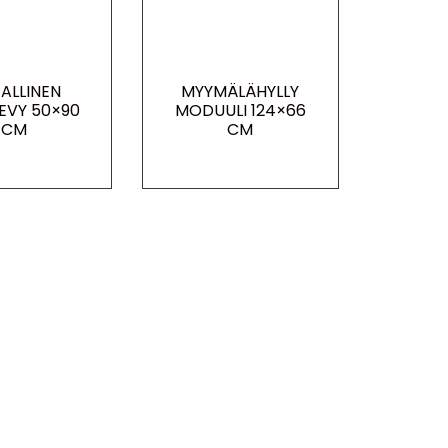
ALLINEN
MYYMÄLÄHYLLY
LEVY 50×90
MODUULI 124×66
CM
CM