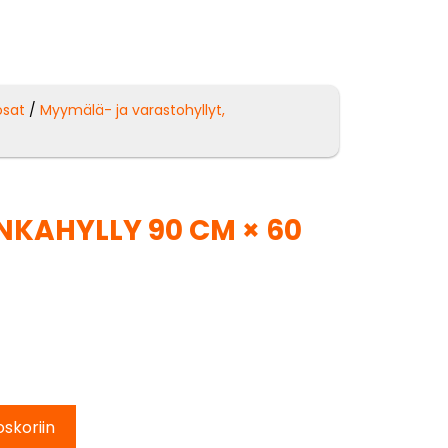
osat
/
Myymälä- ja varastohyllyt,
KAHYLLY 90 CM × 60
oskoriin