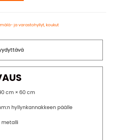
mälä- ja varastohyllyt, koukut
Tyydyttävä
VAUS
 90 cm × 60 cm
mm:n hyllynkannakkeen päälle
 metalli