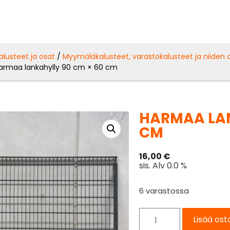
alusteet ja osat
/
Myymäläkalusteet, varastokalusteet ja niiden 
armaa lankahylly 90 cm × 60 cm
HARMAA LAN
CM
16,00
€
sis. Alv 0.0 %
6 varastossa
Lisää ost