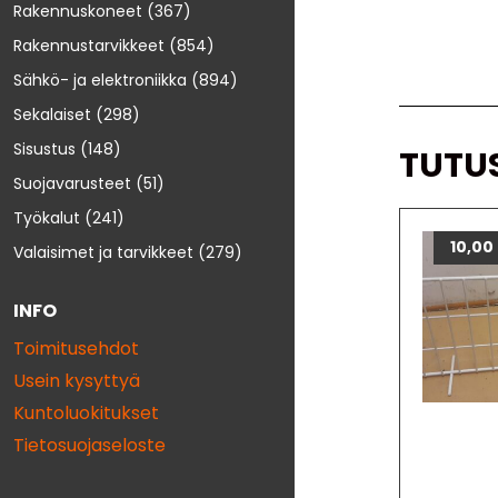
Rakennuskoneet
(367)
Rakennustarvikkeet
(854)
Sähkö- ja elektroniikka
(894)
Sekalaiset
(298)
Sisustus
(148)
TUTU
Suojavarusteet
(51)
Työkalut
(241)
10,00
Valaisimet ja tarvikkeet
(279)
INFO
Toimitusehdot
Usein kysyttyä
Kuntoluokitukset
Tietosuojaseloste