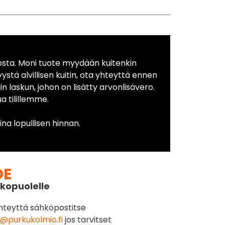
osta. Moni tuote myydään kuitenkin
yystä alvillisen kuitin, ota yhteyttä ennen
in laskun, johon on lisätty arvonlisävero.
 tilillemme.
na lopullisen hinnan.
DE
kopuolelle
hteyttä sähköpostitse
@purkukolmio.fi
jos tarvitset