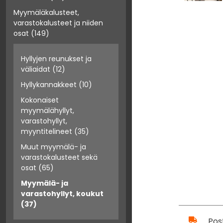
Myymäläkalusteet,
varastokalusteet ja niiden
osat
(149)
Hyllyjen reunukset ja
väliaidat
(12)
Hyllykannakkeet
(10)
Kokonaiset
myymälähyllyt,
varastohyllyt,
myyntitelineet
(35)
Muut myymälä- ja
varastokalusteet sekä
osat
(65)
Myymälä- ja
varastohyllyt, koukut
(37)
Pos