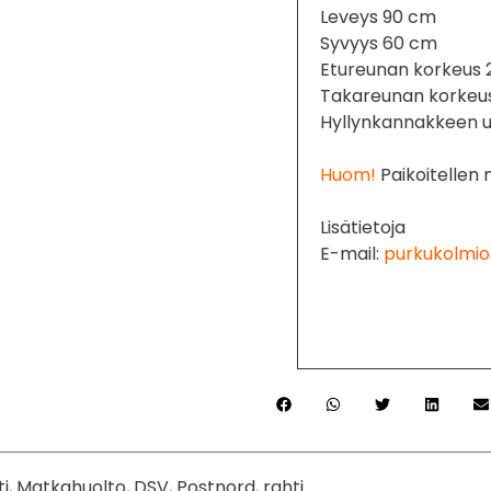
Leveys 90 cm
Syvyys 60 cm
Etureunan korkeus 
Takareunan korkeu
Hyllynkannakkeen u
Huom!
Paikoitellen 
Lisätietoja
E-mail:
purkukolmio
ti, Matkahuolto, DSV, Postnord, rahti