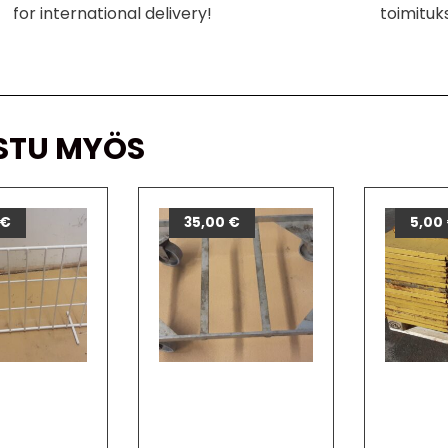
for international delivery!
toimituk
STU MYÖS
€
35,00
€
5,00