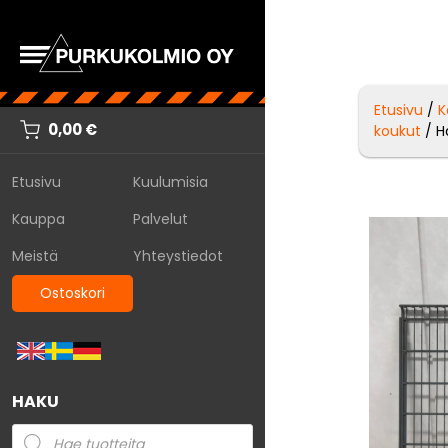
Etusivu
/
K
0,00
€
koukut
/ H
Etusivu
Kuulumisia
Kauppa
Palvelut
Meistä
Yhteystiedot
Ostoskori
HAKU