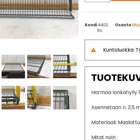
Koodi
4402
Osasto
Myy
RU
Kuntoluokka: 
TUOTEKU
Harmaa lankahylly
Asennetaan n. 3,5 
Materiaali: Maalattu
Mitat noin :