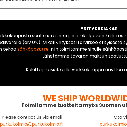
YRITYSASIAKAS
rkkokaupasta saat suoraan kirjanpitokelpoisen kuitin ost
liverolla (alv 0%). Mikäli yrityksesi tarvitsee erityisestä s
n tekoa
sähköpostitse
, niin toimitamme sinulle sähköposti
Lähetämme tavaran maksun saavuttua
Kuluttaja-asiakkaille verkkokauppa näyttää ai
WE SHIP WORLDWI
Toimitamme tuotteita myös Suomen ul
Please contact us via email
Ota y
purkukolmio@purkukolmio.fi
purkukolmio