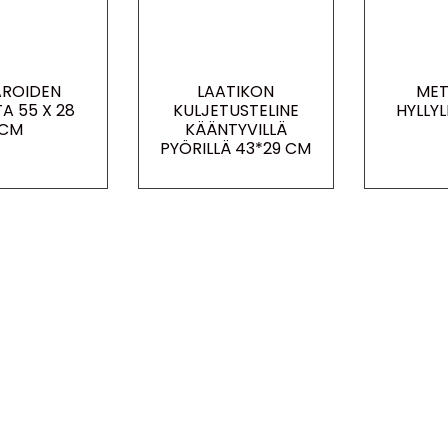
ROIDEN
LAATIKON
MET
TA 55 X 28
KULJETUSTELINE
HYLLY
CM
KÄÄNTYVILLÄ
PYÖRILLÄ 43*29 CM