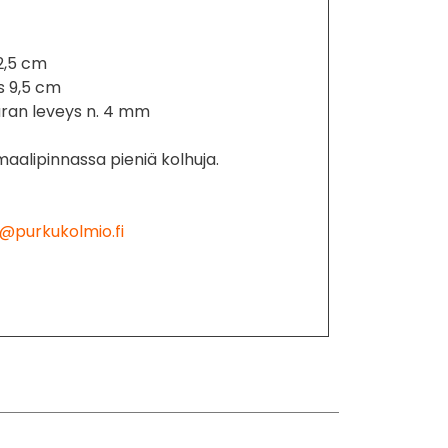
2,5 cm
s 9,5 cm
ran leveys n. 4 mm
maalipinnassa pieniä kolhuja.
@purkukolmio.fi