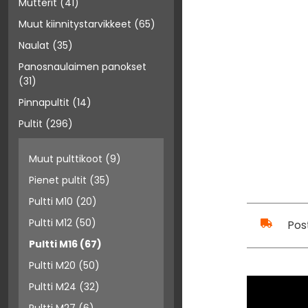
Mutterit
(41)
Muut kiinnitystarvikkeet
(65)
Naulat
(35)
Panosnaulaimen panokset
(31)
Pinnapultit
(14)
Pultit
(296)
Muut pulttikoot
(9)
Pienet pultit
(35)
Pultti M10
(20)
Pultti M12
(50)
Pos
Pultti M16
(67)
Pultti M20
(50)
Pultti M24
(32)