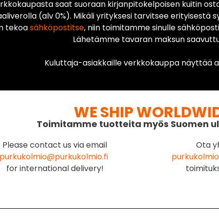
rkkokaupasta saat suoraan kirjanpitokelpoisen kuitin ost
liverolla (alv 0%). Mikäli yrityksesi tarvitsee erityisestä s
n tekoa
sähköpostitse
, niin toimitamme sinulle sähköposti
Lähetämme tavaran maksun saavuttua
Kuluttaja-asiakkaille verkkokauppa näyttää ai
WE SHIP WORLDWI
Toimitamme tuotteita myös Suomen ul
Please contact us via email
Ota y
purkukolmio@purkukolmio.fi
purkukolmio
for international delivery!
toimituk