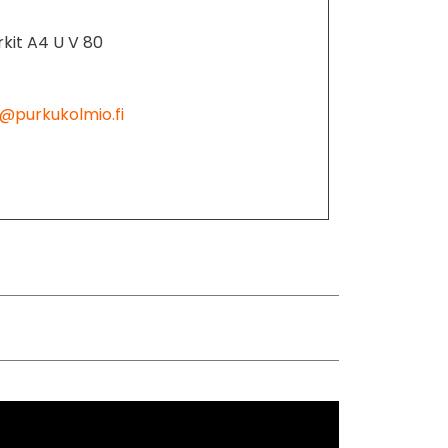
kit A4 U V 80
@purkukolmio.fi