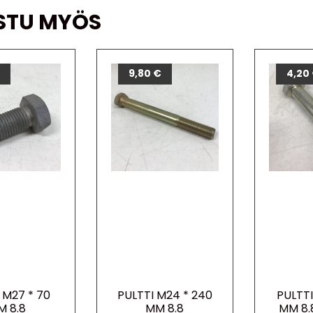
STU MYÖS
€
9,80
€
4,20
 M27 * 70
PULTTI M24 * 240
PULTTI
M 8.8
MM 8.8
MM 8.