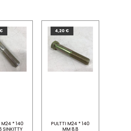
€
4,20
€
 M24 * 140
PULTTI M24 * 140
8 SINKITTY
MM 8.8