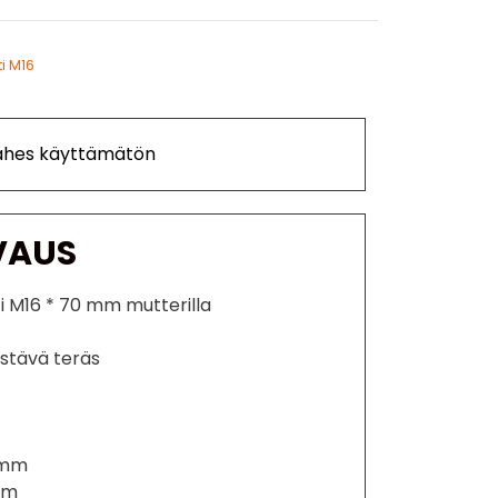
ti M16
Lähes käyttämätön
VAUS
i M16 * 70 mm mutterilla
estävä teräs
 mm
 mm