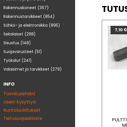
TUTU
Rakennuskoneet
(367)
Rakennustarvikkeet
(854)
Sähkö- ja elektroniikka
(895)
7,10
Sekalaiset
(298)
Sisustus
(148)
Suojavarusteet
(51)
Työkalut
(241)
Valaisimet ja tarvikkeet
(279)
INFO
Toimitusehdot
Usein kysyttyä
Kuntoluokitukset
Tietosuojaseloste
PULTTI
M