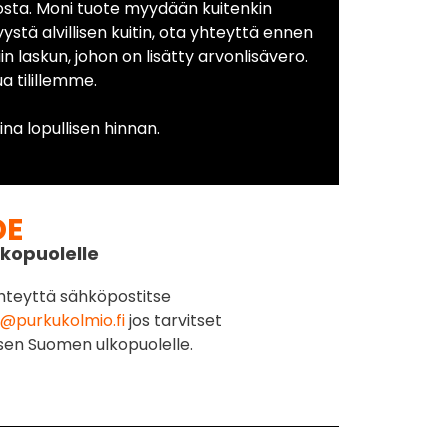
osta. Moni tuote myydään kuitenkin
yystä alvillisen kuitin, ota yhteyttä ennen
in laskun, johon on lisätty arvonlisävero.
 tilillemme.
na lopullisen hinnan.
DE
kopuolelle
hteyttä sähköpostitse
@purkukolmio.fi
jos tarvitset
sen Suomen ulkopuolelle.