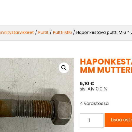
iinnitystarvikkeet
/
Pultit
/
Pultti M16
/ Haponkestävä pultti M16 *
HAPONKESTÄ
MM MUTTER
5,10
€
sis. Alv 0.0 %
4 varastossa
Lisää ost