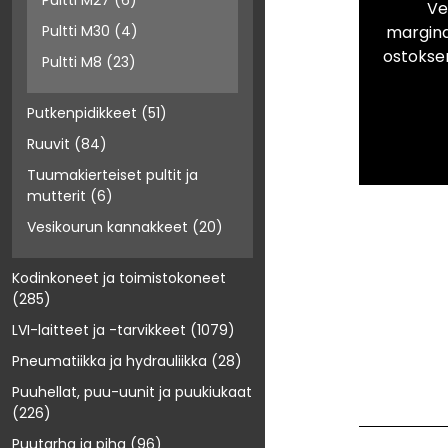
Pultti M27
(6)
Ve
marginaa
Pultti M30
(4)
ostokse
Pultti M8
(23)
Putkenpidikkeet
(51)
Ruuvit
(84)
Tuumakierteiset pultit ja
mutterit
(6)
Vesikourun kannakkeet
(20)
Kodinkoneet ja toimistokoneet
(285)
LVI-laitteet ja -tarvikkeet
(1079)
Pneumatiikka ja hydrauliikka
(28)
Puuhellat, puu-uunit ja puukiukaat
(226)
Puutarha ja piha
(96)