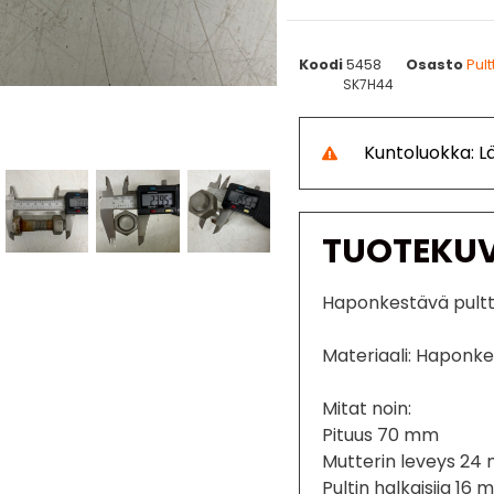
Koodi
5458
Osasto
Pult
SK7H44
Kuntoluokka: 
TUOTEKU
Haponkestävä pultt
Materiaali: Haponk
Mitat noin:
Pituus 70 mm
Mutterin leveys 24
Pultin halkaisija 16