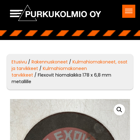
Etusivu
/
Rakennuskoneet
/
Kulmahiomakoneet, osat
ja tarvikkeet
/
Kulmahiomakoneen
tarvikkeet
/ Flexovit hiomalaikka 178 x 6,8 mm
metallille