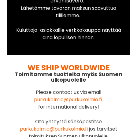
arvonlisävero.
Lähetämme tavaran maksun saavuttua
tilillemme.
Kuluttaja-asiakkaille verkkokauppa näyttää
aina lopullisen hinnan.
WE SHIP WORLDWIDE
Toimitamme tuotteita myös Suomen
ulkopuolelle
Please contact us via email
purkukolmio@purkukolmio.fi
for international delivery!
Ota yhteyttä sähköpostitse
purkukolmio@purkukolmio.fi
jos tarvitset
toimituksen Suomen ulkopuolelle.