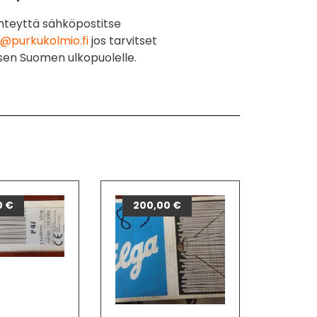
hteyttä sähköpostitse
@purkukolmio.fi
jos tarvitset
sen Suomen ulkopuolelle.
0
€
200,00
€