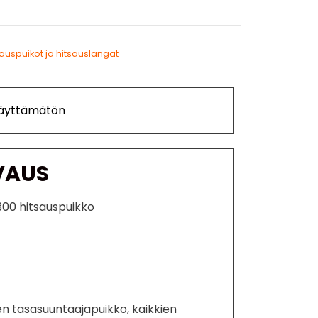
sauspuikot ja hitsauslangat
Käyttämätön
VAUS
300 hitsauspuikko
n tasasuuntaajapuikko, kaikkien