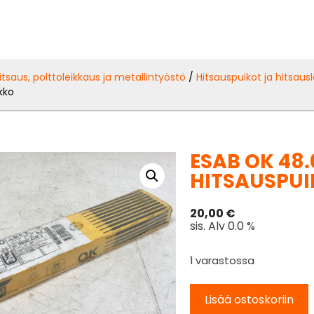
itsaus, polttoleikkaus ja metallintyöstö
/
Hitsauspuikot ja hitsaus
kko
ESAB OK 48.
HITSAUSPU
20,00
€
sis. Alv 0.0 %
1 varastossa
Lisää ostoskoriin