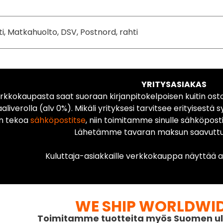
ti, Matkahuolto, DSV, Postnord, rahti
YRITYSASIAKAS
rkkokaupasta saat suoraan kirjanpitokelpoisen kuitin ost
liverolla (alv 0%). Mikäli yrityksesi tarvitsee erityisestä s
n tekoa
sähköpostitse
, niin toimitamme sinulle sähköposti
Lähetämme tavaran maksun saavuttua
Kuluttaja-asiakkaille verkkokauppa näyttää ai
WE SHIP WORLDWI
Toimitamme tuotteita myös Suomen ul