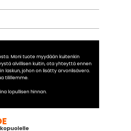
osta. Moni tuote myydään kuitenkin
yystä alvillisen kuitin, ota yhteyttä ennen
in laskun, johon on lisätty arvonlisävero.
 tilillemme.
na lopullisen hinnan.
DE
kopuolelle