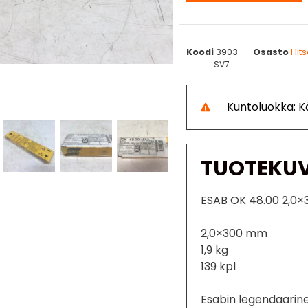
Koodi
3903
Osasto
Hit
SV7
Kuntoluokka: 
TUOTEKU
ESAB OK 48.00 2,0×
2,0×300 mm
1,9 kg
139 kpl
Esabin legendaarine