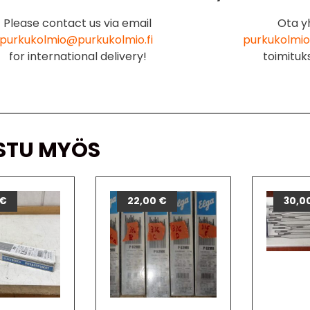
Please contact us via email
Ota y
purkukolmio@purkukolmio.fi
purkukolmio
for international delivery!
toimituk
STU MYÖS
€
22,00
€
30,0