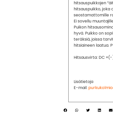
hitsauspuikkojen ”ä
hitsauspuikko, joka 
seostamattomille ra
Ei sovellu muuntajille
Puikon hitsausomina
hyvä. Puikko on sopi
teräksiä, joissa tar
hitsiaineen laatua.
Hitsausvirta: DC +(-
Lisätietoja
E-mail:
purkukolmio