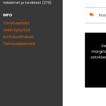
Valaisimet ja tarvikkeet
(279)
INFO
Pos
Toimitusehdot
Usein kysyttyä
Kuntoluokitukset
Tietosuojaseloste
Ve
marginaa
ostokse