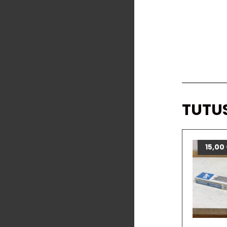
TUTU
15,00