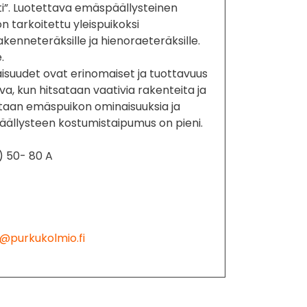
iti”. Luotettava emäspäällysteinen
on tarkoitettu yleispuikoksi
kenneteräksille ja hienoraeteräksille.
.
isuudet ovat erinomaiset ja tuottavuus
va, kun hitsataan vaativia rakenteita ja
vitaan emäspuikon ominaisuuksia ja
 Päällysteen kostumistaipumus on pieni.
) 50- 80 A
@purkukolmio.fi