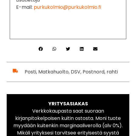
E-mail:
purkukolmio@purkukolmio.fi
Posti, Matkahuolto, DSV, Postnord, rahti
YRITYSASIAKAS
Verkkokaupasta saat suoraan
kirjanpitokelpoisen kuitin ostosta. Moni tuote
myydään kuitenkin marginaaliverolla (alv 0%).
Mikäli yrityksesi tarvitsee erityisestä syystä