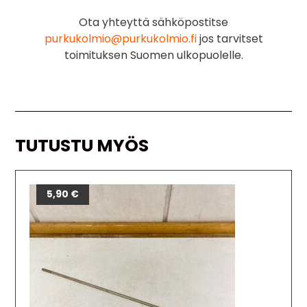
Ota yhteyttä sähköpostitse
purkukolmio@purkukolmio.fi
jos tarvitset
toimituksen Suomen ulkopuolelle.
TUTUSTU MYÖS
5,90
€