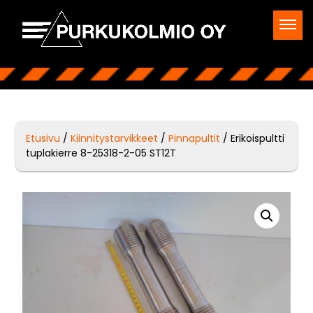
Etusivu
/
Kiinnitystarvikkeet
/
Pinnapultit
/ Erikoispultti
tuplakierre 8-25318-2-05 ST12T