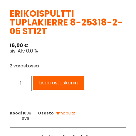
ERIKOISPULTTI
TUPLAKIERRE 8-25318-2-
05 ST12T
16,00
€
sis. Alv 0.0 %
2 varastossa
Lisää ostoskoriin
Koodi
1088
Osasto
Pinnapultit
SV9