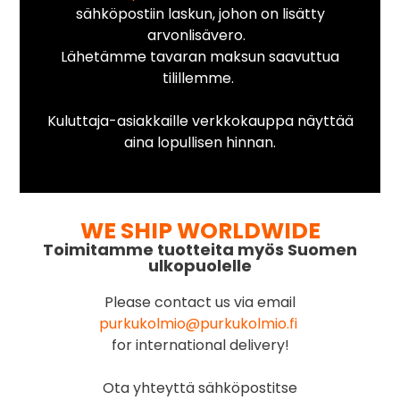
sähköpostiin laskun, johon on lisätty
arvonlisävero.
Lähetämme tavaran maksun saavuttua
tilillemme.
Kuluttaja-asiakkaille verkkokauppa näyttää
aina lopullisen hinnan.
WE SHIP WORLDWIDE
Toimitamme tuotteita myös Suomen
ulkopuolelle
Please contact us via email
purkukolmio@purkukolmio.fi
for international delivery!
Ota yhteyttä sähköpostitse