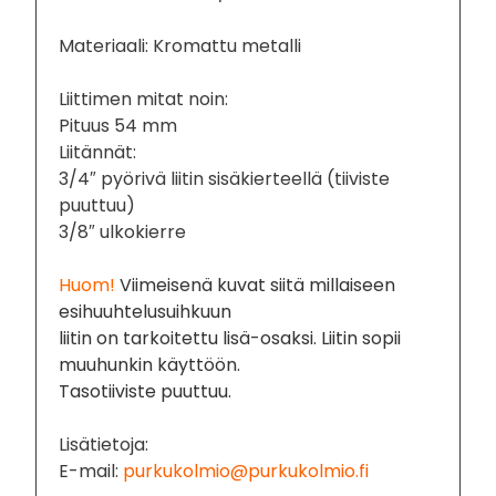
Materiaali: Kromattu metalli
Liittimen mitat noin:
Pituus 54 mm
Liitännät:
3/4″ pyörivä liitin sisäkierteellä (tiiviste
puuttuu)
3/8″ ulkokierre
Huom!
Viimeisenä kuvat siitä millaiseen
esihuuhtelusuihkuun
liitin on tarkoitettu lisä-osaksi. Liitin sopii
muuhunkin käyttöön.
Tasotiiviste puuttuu.
Lisätietoja:
E-mail:
purkukolmio@purkukolmio.fi