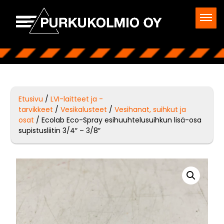
Etusivu
/
LVI-laitteet ja -
tarvikkeet
/
Vesikalusteet
/
Vesihanat, suihkut ja
osat
/ Ecolab Eco-Spray esihuuhtelusuihkun lisä-osa
supistusliitin 3/4″ – 3/8″