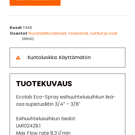
Koodi
7448
Osastot
Ruoanlaittovälineet
,
Vesihanat, suihkut ja osat
SMH42
Kuntoluokka: Käyttämätön
TUOTEKUVAUS
Ecolab Eco-Spray esihuuhtelusuihkun lisä-
osa supistusliitin 3/4″ – 3/8″
Esihuuhtelusuihkun tiedot:
LM102429.1
Max Flow rate 8.3 l/min