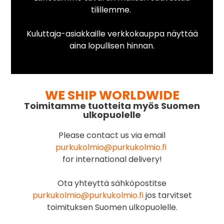
tilillemme.
Kuluttaja-asiakkaille verkkokauppa näyttää
aina lopullisen hinnan.
WE SHIP WORLDWIDE
Toimitamme tuotteita myös Suomen
ulkopuolelle
Please contact us via email
purkukolmio@purkukolmio.fi
for international delivery!
Ota yhteyttä sähköpostitse
purkukolmio@purkukolmio.fi
jos tarvitset
toimituksen Suomen ulkopuolelle.