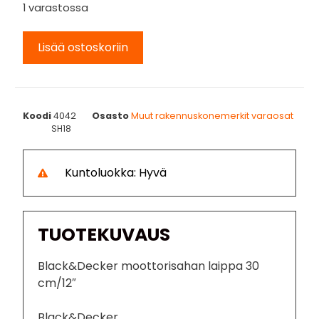
1 varastossa
Lisää ostoskoriin
Koodi
4042
Osasto
Muut rakennuskonemerkit varaosat
SH18
Kuntoluokka: Hyvä
TUOTEKUVAUS
Black&Decker moottorisahan laippa 30
cm/12″
Black&Decker