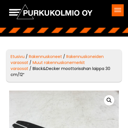
Etusivu
/
Rakennuskoneet
/
Rakennuskoneiden
varaosat
/
Muut rakennuskonemerkit
varaosat
/ Black&Decker moottorisahan laippa 30
cm/12″